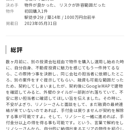
決め手
物件が良かった、 リスクが許容範囲だった
物件
初回購入1件
駅徒歩2分 / 築14年 / 1000万円台前半
掲載日
2023年05月31日
総評
数ヶ月前に、別の投資会社経由で物件を購入し運用し始めた時
に、自分自身、不動産投資に魅力を感じてもう一件持てるな
ら、この際持つ事を決断し、同じ会社の担当者に依頼したとこ
ろ、別の案件をすぐ提示してもらい、融資も可能な範囲だった
ため、契約してしまいましたが、契約後にGoogleMAPで建物
を確認してみると、外壁のタイルが一部剥がれ落ちていて、不
安に思い担当者に確認してほしい旨を伝えました。その時に、
不安がよぎり、リノシーさんと面談をして、まだ融資の最終連
絡が来ていないのであれば、手付金は戻りませんが契約を解除
する事が可能ですよ。そして、リノシーと一緒に進めれば、手
付金分以上の得を得る事も可能です。という、言葉で解約をし
リノシーさんから、自分的に納得出来るエリアの物件を紹介し