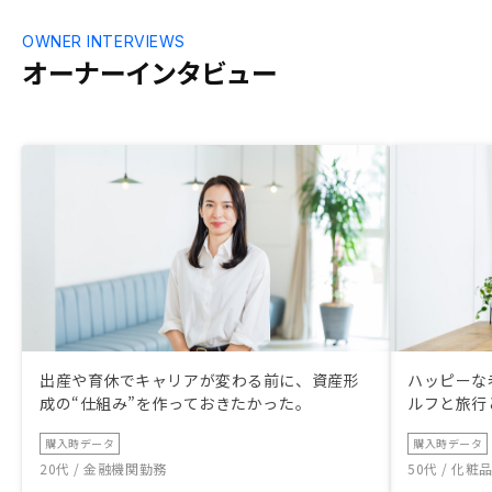
OWNER INTERVIEWS
オーナーインタビュー
出産や育休でキャリアが変わる前に、資産形
ハッピーな
成の“仕組み”を作っておきたかった。
ルフと旅行
購入時データ
購入時データ
20代 / 金融機関勤務
50代 / 化