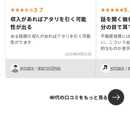
3.7
5
収入があればアタリを引く可能
話を聞く価
性が出る
分の目で耳
ある程度の収入があればアタリを引く可能
不動産投資に
性がでます
い、こういう
的なものか苦
2020年04月21日
にしていた。 
らの連絡に関
か、相談する
40代前半
/
年収700万円台
40代前半
/
いくことが出
ての安心を提
になったと思
の電話対応。
40代の口コミをもっと見る