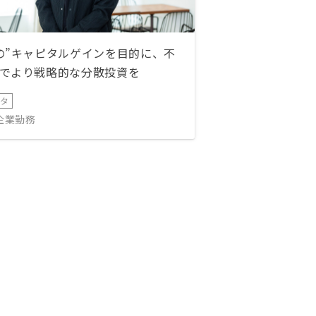
の”キャピタルゲインを目的に、不
でより戦略的な分散投資を
ータ
IT企業勤務