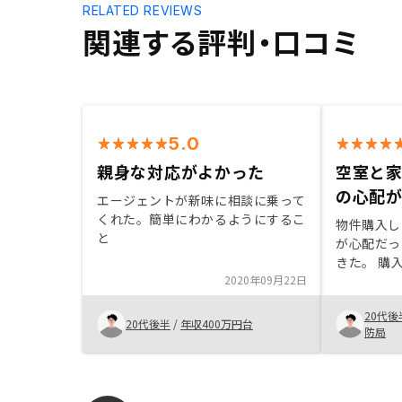
RELATED REVIEWS
関連する評判・口コミ
5.0
親身な対応がよかった
空室と
の心配
エージェントが新味に相談に乗って
くれた。簡単にわかるようにするこ
物件購入し
と
が心配だっ
きた。 購
2020年09月22日
ズだったの
ありません
20代後
20代後半
/
年収400万円台
防局