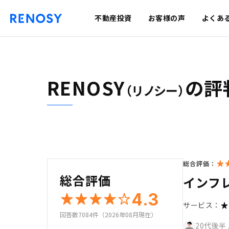
不動産投資
お客様の声
よくあ
RENOSY
の評
（リノシー）
総合評価：
総合評価
インフ
4.3
サービス：
回答数7084件（2026年08月現在）
20代後半