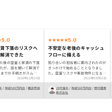
5.0
5.0
家賃下落のリスクへ
不安定な老後のキャッシュ
が解消できた
フローに備える
た後の空室と家賃の下落
知り合いの担当者に案内されたのが
たが、話を聞いて解消で
きっかけで始めることとなりまし
入までの手続きがスムー
た。空室リスクや事故物件になるリ
も決め手となった。特に
2020年12月15日
スクなど不安な点もありましたが丁
2023年03月01日
。
寧に対応いただき納得して購入に至
半
/
年収500万円台
/
横浜市消
20代後半
/
年収500万円台
/
野村證券
りました。その他の運用もしていま
株式会社
すが、ある程度キャッシュフローが
予測できる点が気に入っています。