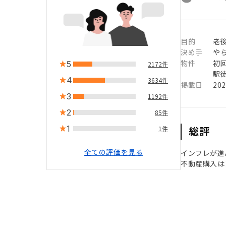
目的
老
決め手
や
物件
初
5
2172件
駅徒
4
3634件
掲載日
20
3
1192件
2
85件
1
総評
1件
全ての評価を見る
インフレが進
不動産購入は