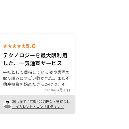
5.0
テクノロジーを最大限利用
した、一気通貫サービス
会社として目指している姿や実際の
取り組みにすごい惹かれた。また不
動産投資を始めたきっかけは、不動
産投資には生命保険などの他の商品
2023年04月07日
とは違った良さがたくさんあり資産
20代後半
/
年収400万円台
/
株式会社
形成を行ううえで魅力が沢山あると
ベイカレント・コンサルティング
思ったことです。