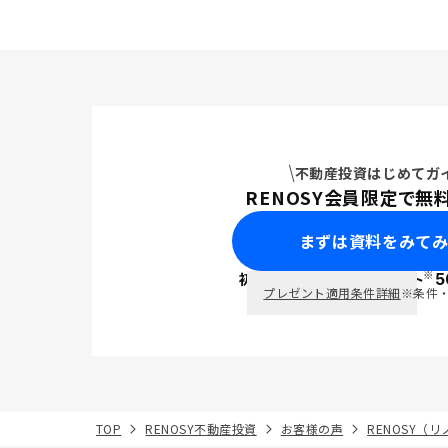
不動産投資はじめてガ
RENOSY会員限定で無
まずは資料をみて
※
初回面談で
ポイント
5
PayPay
プレゼント適用条件詳細
※条件
TOP
RENOSY不動産投資
お客様の声
RENOSY（