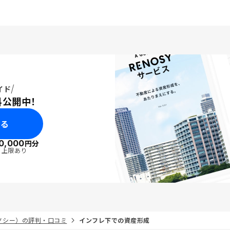
イド
料公開中！
みる
0,000
円分
・上限あり
リノシー）の評判・口コミ
インフレ下での資産形成