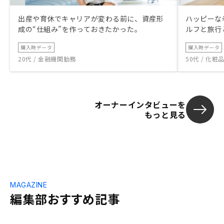
出産や育休でキャリアが変わる前に、資産形
ハッピーな
成の“仕組み”を作っておきたかった。
ルフと旅行
購入時データ
購入時データ
20代 / 金融機関勤務
50代 / 化
オーナーインタビューを
もっと見る
MAGAZINE
編集部おすすめ記事