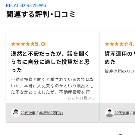
RELATED REVIEWS
関連する評判・口コミ
5.0
4
漠然と不安だったが、話を聞く
資産運用の
うちに自分に適した投資だと思
めた
った
資産運用のリ
不動産投資と聞くと騙されているのではな
いか、本当に大丈夫なのかという漠然とし
た不安がありましたが、不動産投資を行う
メリット、デメリットを教えて頂き、自分
2020年11月14日
に合う老後の資産形成には不動産投資を行
うメリットが強いと思いました。特にあり
20代後半
/
年収500万円台
20代後半
/
ません。