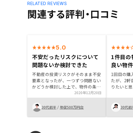
RELATED REVIEWS
関連する評判・口コミ
5.0
不安だったリスクについて
1件目の
問題ないか検討できた
良い物
不動産の投資リスクがそのまま不安
1回目の購
要素となったが、一つずつ問題ない
たが、2軒
かどうか検討した上で、物件の条件
りたいと思
もまあまあ良かったことから購入に
2020年12月20日
由がなかっ
踏み切った。株主優待制度で成約
件とのバラ
時、価格割引(もしくはキャッシュ
で購入を決
30代前半
/
年収500万円台
30代前
バック、ギフト券など)があるとい
い。