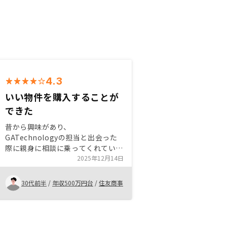
4.3
いい物件を購入することが
できた
昔から興味があり、
GATechnologyの担当と出会った
際に親身に相談に乗ってくれていい
物件を紹介してくれた、結果として
2025年12月14日
不動産投資を始めるいいきっかけに
なり、はやくから不動産投資を始め
30代前半
/
年収500万円台
/
住友商事
ることができた