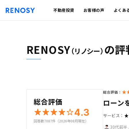
不動産投資
お客様の声
よくあ
RENOSY
の評
（リノシー）
総合評価：
総合評価
ローン
4.3
サービス：
回答数7087件（2026年08月現在）
30代前半