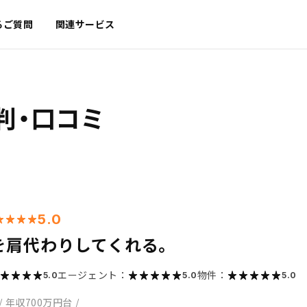
るご質問
関連サービス
判・口コミ
5.0
を肩代わりしてくれる。
エージェント：
物件：
5.0
5.0
5.0
/
年収700万円台
/