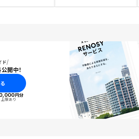
イド
料公開中！
みる
0,000
円分
・上限あり