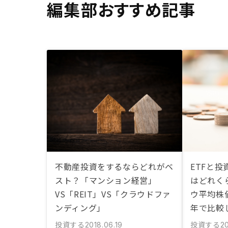
編集部おすすめ記事
不動産投資をするならどれがベ
ETFと
スト？「マンション経営」
はどれくら
VS「REIT」VS「クラウドファ
ウ平均株
ンディング」
年で比較
投資する
投資する
2018.06.19
20