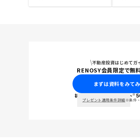
不動産投資はじめてガ
RENOSY会員限定で無
まずは資料をみて
※
初回面談で
ポイント
5
PayPay
プレゼント適用条件詳細
※条件