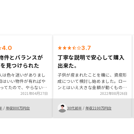
4.0
3.7
物件とバランスが
丁寧な説明で安心して購入
件を見つけられた
出来た。
入は色々迷いがありまし
子供が産まれたことを機に、資産形
目はいい物件が有ればや
成について検討し始めました。ロー
ってたので、やらない理
ンとはいえ大きな金額が動くものな
たです。 また1件目の物
2021年04月27日
ので不安もありましたが、年金効果
2022年08月26日
ンスも良さそうだったの
や保険効果など、複数の用途がある
めました。
ことや賃貸需要の強いエリアに絞っ
半
/
年収800万円台
30代前半
/
年収2100万円台
ていることなどわかりやすく説明い
ただき、決めることが出来ました。