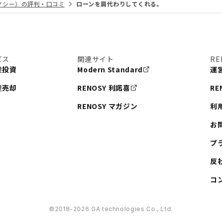
リノシー）の評判・口コミ
ローンを肩代わりしてくれる。
ビス
関連サイト
RE
産投資
Modern Standard
運
産売却
RENOSY 利諾喜
RE
RENOSY マガジン
利
お
プ
反
コ
©︎2018-2026 GA technologies Co., Ltd.