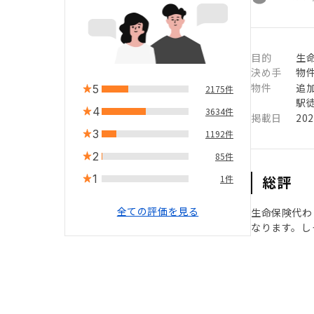
目的
生
決め手
物
物件
追
5
2175件
駅徒
4
3634件
掲載日
20
3
1192件
2
85件
1
総評
1件
全ての評価を見る
生命保険代わ
なります。し