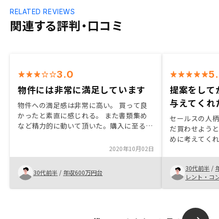
RELATED REVIEWS
関連する評判・口コミ
3.0
5
物件には非常に満足しています
提案をして
与えてくれ
物件への満足感は非常に高い。 買って良
かったと素直に感じれる。 また書類集め
セールスの人柄
など精力的に動いて頂いた。購入に至る全
だ買わせよう
体像の説明が全くできていない。時間・入
めに考えてくれ
金・書類集め等。 担当者は知識がありそ
2020年10月02日
の不動産投資
うなだけに残念。 物件に対する信頼はと
対応して頂き
てもできたが、購入する前までの満足感が
30代前半
/
をしていただ
30代前半
/
年収600万円台
とても低い。 紹介できるレベル感に全く
レント・コ
与えてくれた
達していない。