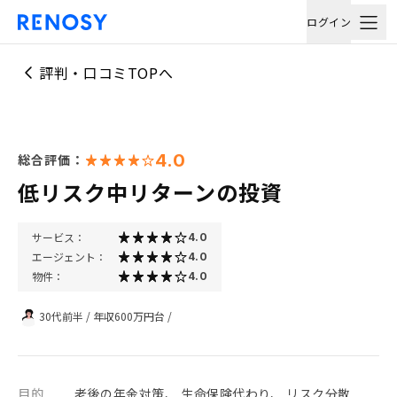
ログイン
評判・口コミTOPへ
4.0
総合評価：
低リスク中リターンの投資
サービス：
4.0
エージェント：
4.0
物件：
4.0
30代前半
/
年収600万円台
/
目的
老後の年金対策、 生命保険代わり、 リスク分散