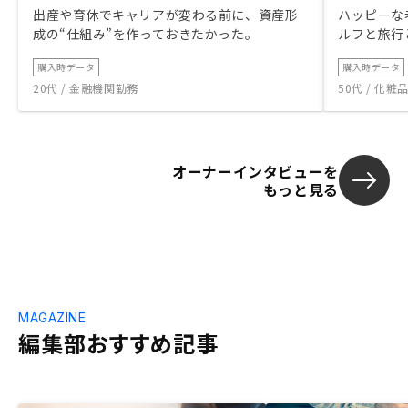
出産や育休でキャリアが変わる前に、資産形
ハッピーな
成の“仕組み”を作っておきたかった。
ルフと旅行
購入時データ
購入時データ
20代 / 金融機関勤務
50代 / 化
オーナーインタビューを
もっと見る
MAGAZINE
編集部おすすめ記事