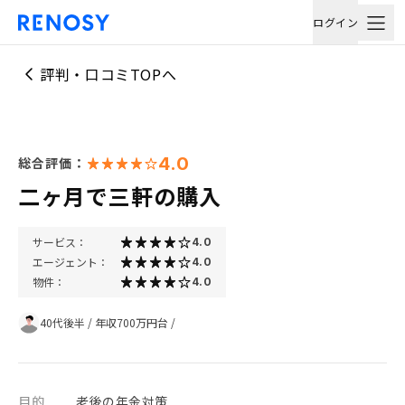
ログイン
評判・口コミTOPへ
4.0
総合評価：
二ヶ月で三軒の購入
サービス：
4.0
エージェント：
4.0
物件：
4.0
40代後半
/
年収700万円台
/
目的
老後の年金対策