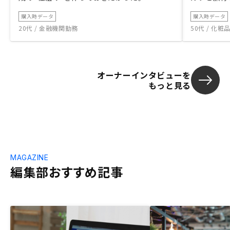
購入時データ
購入時データ
20代 / 金融機関勤務
50代 / 化
オーナーインタビューを
もっと見る
MAGAZINE
編集部おすすめ記事