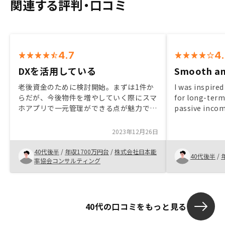
関連する評判・口コミ
4.7
4
DXを活用している
Smooth an
老後資金のために検討開始。まずは1件か
I was inspired
らだが、今後物件を増やしていく際にスマ
for long-term
ホアプリで一元管理ができる点が魅力で
passive inco
RENOSYを選択した。物件売却の際に海外
due to its use
顧客へのプロモーションチャネルを持って
transparent p
2023年12月26日
いるのも良い点。
customer supp
considering 
40代後半
/
年収1700万円台
/
株式会社日本能
40代後半
/
thorough res
率協会コンサルティング
market trends
partner like 
process and m
40代の口コミをもっと見る