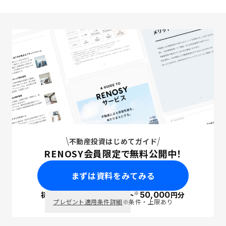
不動産投資はじめてガイド
RENOSY会員限定で無料公開中！
まずは資料をみてみる
※
初回面談で
ポイント
50,000
円分
PayPay
プレゼント適用条件詳細
※条件・上限あり