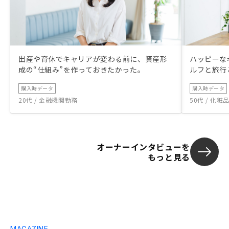
出産や育休でキャリアが変わる前に、資産形
ハッピーな
成の“仕組み”を作っておきたかった。
ルフと旅行
購入時データ
購入時データ
20代 / 金融機関勤務
50代 / 化
オーナーインタビューを
もっと見る
MAGAZINE