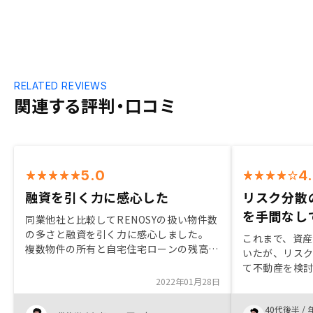
RELATED REVIEWS
関連する評判・口コミ
5.0
4
融資を引く力に感心した
リスク分散
を手間なし
同業他社と比較してRENOSYの扱い物件数
の多さと融資を引く力に感心しました。
これまで、資
複数物件の所有と自宅住宅ローンの残高が
いたが、リス
あったため、当初は融資枠が足りないとの
て不動産を検
回答であったが、担当の方が複数の銀行と
2022年01月28日
投資の情報収
交渉を重ねてくださり、金利1％台で融資
間がかかる上
枠を引っ張ってきてくれました。管理プラ
40代後半
/
であることを