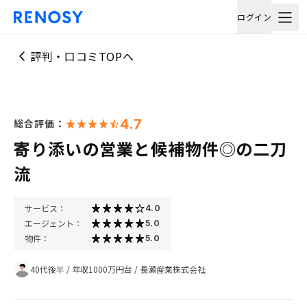
ログイン
評判・口コミTOPへ
4.7
総合評価：
寄り添いの営業と候補物件◎の二刀
流
サービス：
4.0
エージェント：
5.0
物件：
5.0
40代後半
/
年収1000万円台
/
長瀬産業株式会社