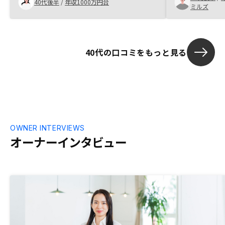
40代後半
/
年収1000万円台
ンの料金がやや高い。現在の価格であれば
ミルズ
ろ、リノシー
更新料位はオーナーに還元してほしい。
でも聞いてみ
した。面談し
く、リスクに
40代の口コミをもっと見る
かからないと
資産額を考慮
投資を開始す
OWNER INTERVIEWS
オーナーインタビュー