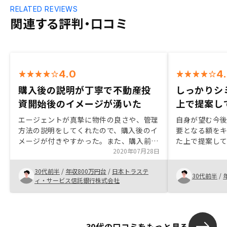
RELATED REVIEWS
関連する評判・口コミ
4.0
4
購入後の説明が丁寧で不動産投
しっかりシ
資開始後のイメージが湧いた
上で提案し
エージェントが真摯に物件の良さや、管理
自身が望む今
方法の説明をしてくれたので、購入後のイ
要となる額を
メージが付きやすかった。また、購入前に
た上で提案し
おいては状況を逐一連絡してくれ、購入に
2020年07月28日
向けた意欲がついた。購入後の個々人に対
30代前半
/
年収800万円台
/
日本トラステ
するアフターケアをもう少し手厚くしてほ
30代前半
/
ィ・サービス信託銀行株式会社
しい。定期的に資産状況の整理や今後の見
通し等を紹介いただくとより安心して物件
の維持ができる
30代の口コミをもっと見る