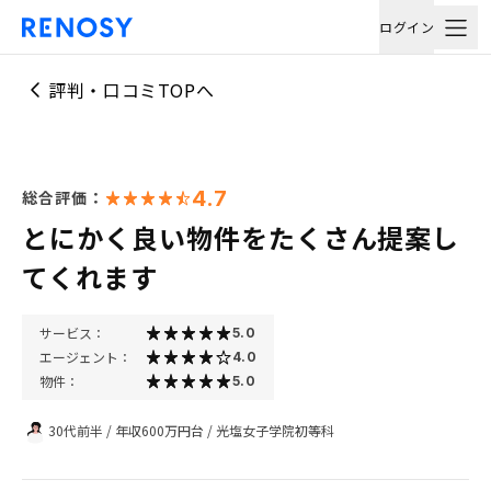
ログイン
評判・口コミTOPへ
4.7
総合評価：
とにかく良い物件をたくさん提案し
てくれます
サービス：
5.0
エージェント：
4.0
物件：
5.0
30代前半
/
年収600万円台
/
光塩女子学院初等科