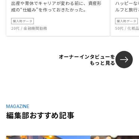
出産や育休でキャリアが変わる前に、資産形
ハッピーな
成の“仕組み”を作っておきたかった。
ルフと旅行
購入時データ
購入時データ
20代 / 金融機関勤務
50代 / 化
オーナーインタビューを
もっと見る
MAGAZINE
編集部おすすめ記事