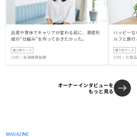
出産や育休でキャリアが変わる前に、資産形
ハッピーな
成の“仕組み”を作っておきたかった。
ルフと旅行
購入時データ
購入時データ
20代 / 金融機関勤務
50代 / 化
オーナーインタビューを
もっと見る
MAGAZINE