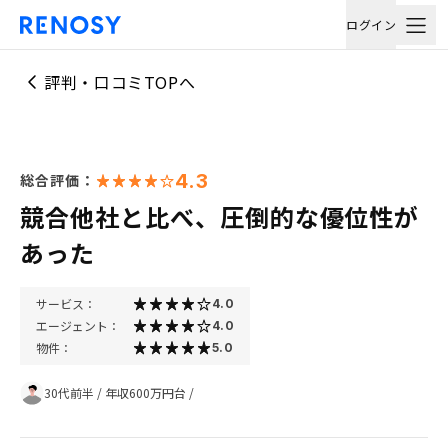
ログイン
評判・口コミTOPへ
4.3
総合評価：
競合他社と比べ、圧倒的な優位性が
あった
サービス：
4.0
エージェント：
4.0
物件：
5.0
30代前半
/
年収600万円台
/