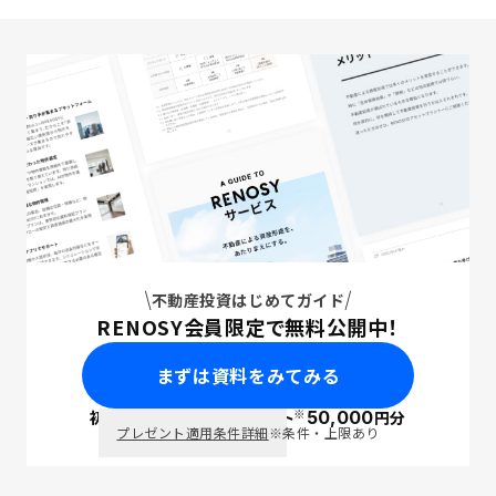
不動産投資はじめてガイド
RENOSY会員限定で無料公開中！
まずは資料をみてみる
※
初回面談で
ポイント
50,000
円分
PayPay
プレゼント適用条件詳細
※条件・上限あり