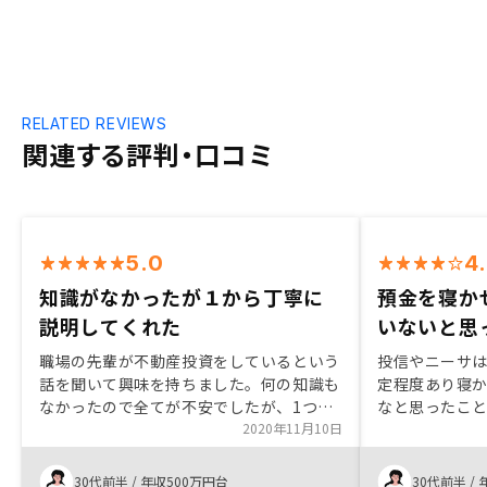
RELATED REVIEWS
関連する評判・口コミ
5.0
4
知識がなかったが１から丁寧に
預金を寝か
説明してくれた
いないと思
職場の先輩が不動産投資をしているという
投信やニーサ
話を聞いて興味を持ちました。何の知識も
定程度あり寝
なかったので全てが不安でしたが、1つ1
なと思ったこと
つ丁寧に説明してくださって、ただ月々貯
2020年11月10日
や資産運用が
金をしているだけでなく、不動産投資にあ
きっかけです
てるほうが将来性があると感じて始めてみ
ムの広告から
30代前半
/
年収500万円台
30代前半
/