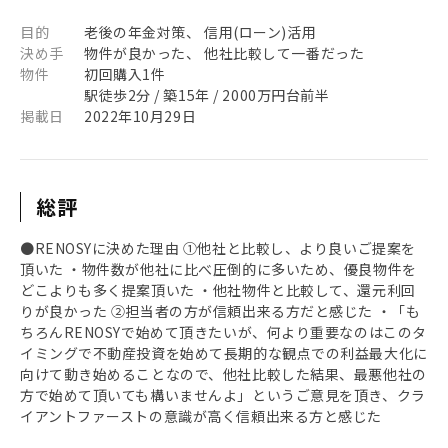
目的
老後の年金対策、 信用(ローン)活用
決め手
物件が良かった、 他社比較して一番だった
物件
初回購入1件
駅徒歩2分 / 築15年 / 2000万円台前半
掲載日
2022年10月29日
総評
●RENOSYに決めた理由 ①他社と比較し、より良いご提案を
頂いた ・物件数が他社に比べ圧倒的に多いため、優良物件を
どこよりも多く提案頂いた ・他社物件と比較して、還元利回
りが良かった ②担当者の方が信頼出来る方だと感じた ・「も
ちろんRENOSYで始めて頂きたいが、何より重要なのはこのタ
イミングで不動産投資を始めて長期的な観点での利益最大化に
向けて動き始めることなので、他社比較した結果、最悪他社の
方で始めて頂いても構いませんよ」というご意見を頂き、クラ
イアントファーストの意識が高く信頼出来る方と感じた