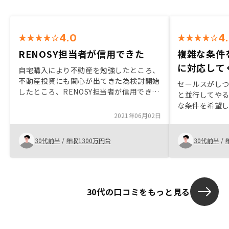
4.0
4
RENOSY担当者が信用できた
複雑な条件
に対応して
自宅購入により不動産を勉強したところ、
不動産投資にも関心が出てきた為検討開始
セールスがしつ
したところ、RENOSY担当者が信用できた
と並行してやる
為。減価償却費もシミュレーション資料に
な条件を希望
入れてもらえるとよりわかりやすくなる。
2021年06月02日
見つけてくだ
駅徒歩1分の非
ただけた。We
30代前半
/
年収1300万円台
30代前半
/
プライベート
が、物件購入
分としては不
30代の口コミをもっと見る