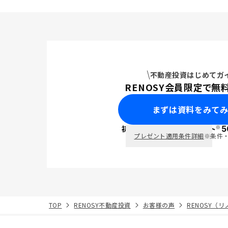
計画を一緒
心感を持て
めてでも納
み出せる環
した。 本
した。
不動産投資はじめてガ
RENOSY会員限定で無
まずは資料をみて
※
初回面談で
ポイント
5
PayPay
プレゼント適用条件詳細
※条件
TOP
RENOSY不動産投資
お客様の声
RENOSY（