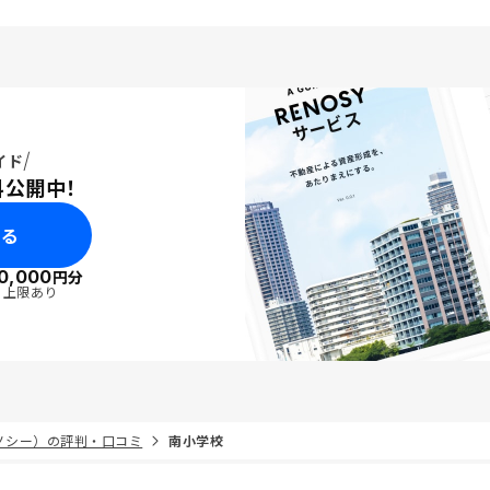
に立ててくれる姿勢に安
ました。このように、初
得感を持ちながら一歩踏
境が整っていると感じま
当にありがとうございま
 特になし
イド
料公開中！
みる
0,000
円分
・上限あり
リノシー）の評判・口コミ
南小学校