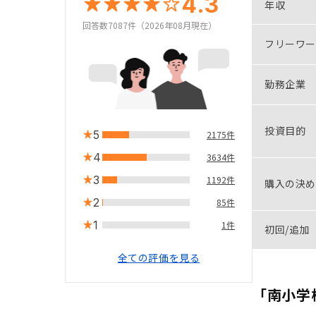
4.3
年収
回答数7087件（2026年08月現在）
フリーワー
勤務企業
投資目的
5
2175件
4
3634件
3
1192件
購入の決め
2
85件
1
1件
初回/追加
全ての評価を見る
「南小学