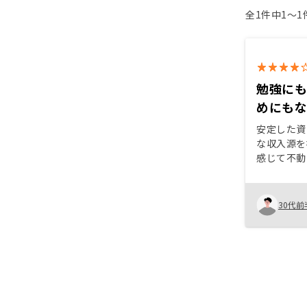
全1件中1〜
勉強に
めにも
安定した資
な収入源を
感じて不動
や投資信託
ての安心感
魅力を覚え
30代前
めにも長期
て最適だと
ノシーの面
いた丁寧な
ランに合わ
が印象的で
ついても率