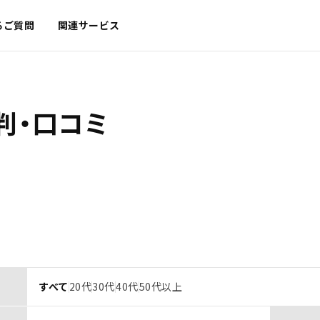
るご質問
関連サービス
判・口コミ
すべて
20代
30代
40代
50代以上