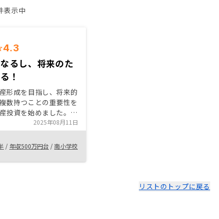
1件表示中
4.3
もなるし、将来のた
なる！
産形成を目指し、将来的
複数持つことの重要性を
産投資を始めました。株
と異なり、実物資産とし
2025年08月11日
やインフレヘッジ効果に
ました。また、家族のた
半
/
年収500万円台
/
南小学校
的に資産を守る手段とし
考えています。 特にリ
談では、専門知識に基づ
説明や、個人のライフプ
リストのトップに戻る
せた提案を受けられた点
した。不明点やリスクに
直に説明し、無理のない