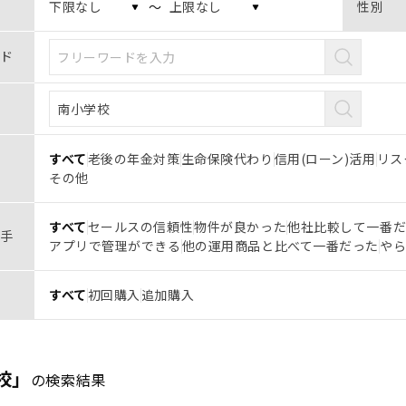
〜
性別
ド
すべて
老後の年金対策
生命保険代わり
信用(ローン)活用
リス
その他
すべて
セールスの信頼性
物件が良かった
他社比較して一番
手
アプリで管理ができる
他の運用商品と比べて一番だった
や
すべて
初回購入
追加購入
校」
の検索結果