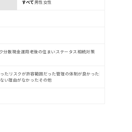
すべて
男性
女性
ク分散
現金運用
老後の住まい
ステータス
相続対策
だった
リスクが許容範囲だった
管理の体制が良かった
らない理由がなかった
その他