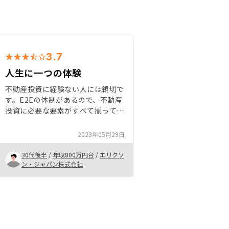
3.7
人生に一つの体験
不動産投資に経験ない人には親切で
す。E2Eの体制があるので、不動産
投資に必要な要素がすべて揃ってい
ます 自分ですと手間がかからない
ことに惹かれたんです。 また、人
2023年05月29日
生一つの体験としても楽しみまし
た。 物件をもう少し分類したほ
30代後半
/
年収800万円台
/
エリクソ
うがいいと思います。 家賃が安
ン・ジャパン株式会社
定、長持ちがいい 不動産の値上げ
が期待 など