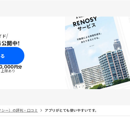
イド
料公開中！
みる
0,000
円分
・上限あり
リノシー）の評判・口コミ
アプリがとても使いやすいです。