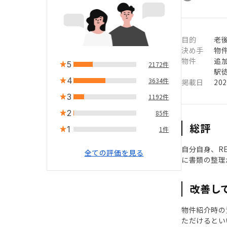
目的
老後
決め手
物
物件
追
5
2172件
駅徒
4
3634件
掲載日
20
3
1192件
2
85件
総評
1
1件
自分自身、R
全ての評価を見る
に書類の整理
改善し
物件紹介時の
ただけるとい