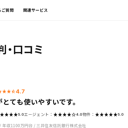
るご質問
関連サービス
判・口コミ
4.7
がとても使いやすいです。
エージェント：
物件：
5.0
4.0
5.0
/
年収1100万円台
/
三井住友信託銀行株式会社