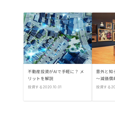
不動産投資がAIで手軽に？ メ
意外と知
リットを解説
〜減価償
投資する
投資する
2020.10.01
2