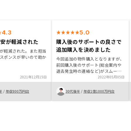
4.3
5.0
不安が軽減された
購入後のサポートの良さで
追加購入を決めました
が軽減された。また担当
スポンスが早いので助か
今回追加の物件購入となりますが、
前回購入後のサポート(総会案内や
退去発生時の連絡など)がスムーズ
2021年12月15日
だったのでRENOSYでの追加購入を
2022年05月05日
決めました。初回購入時にはリスク
含め丁寧に説明いただき不安を払拭
半
/
年収800万円台
30代後半
/
年収1億1000万円台
できました。