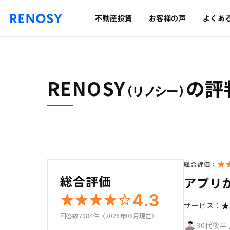
不動産投資
お客様の声
よくあ
RENOSY
の評
（リノシー）
総合評価：
総合評価
アプリ
4.3
サービス：
回答数7084件（2026年08月現在）
30代後半