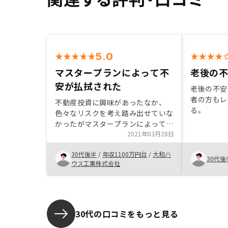
5.0
マスタープランによって不
老後の
安が払拭された
老後の不安
者の方もレ
不動産投資に興味があったなか、
る。
色々なリスクを考え踏み出せていな
かったがマスタープランによって不
安がほぼ払拭された。税金対策につ
2021年03月28日
いても詳しく知りたい。
30代後半
/
年収1100万円台
/
大和ハ
30代後
ウス工業株式会社
30代の口コミをもっと見る