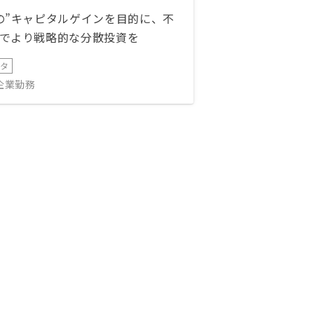
の”キャピタルゲインを目的に、不
でより戦略的な分散投資を
ータ
IT企業勤務