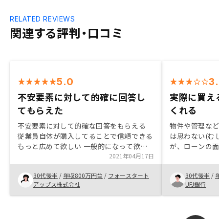
RELATED REVIEWS
関連する評判・口コミ
5.0
3
不安要素に対して的確に回答し
実際に買え
てもらえた
くれる
不安要素に対して的確な回答をもらえる
物件や管理な
従業員自体が購入してることで信頼できる
は思わない(む
もっと広めて欲しい 一般的になって欲し
が、ローンの
い
2021年04月17日
にどこからど
れてるのがよ
30代後半
/
年収800万円台
/
フォースタート
30代後半
/
スには熱心だ
アップス株式会社
UFJ銀行
ないだのこれ
融機関に当た
る。オンライ
スの時に音質