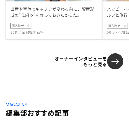
出産や育休でキャリアが変わる前に、資産形
ハッピーな
成の“仕組み”を作っておきたかった。
ルフと旅行
購入時データ
購入時データ
20代 / 金融機関勤務
50代 / 化
オーナーインタビューを
もっと見る
MAGAZINE
編集部おすすめ記事