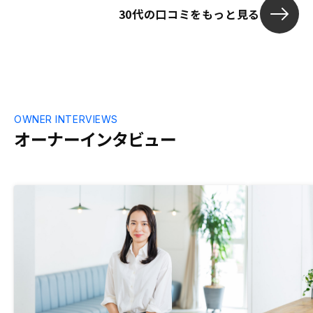
30代の口コミをもっと見る
く、提案の時
耳をすませる
は担当者それ
が、今の時代
しこの体験が
い投資なので
支給したほうが
有、音声は電話
OWNER INTERVIEWS
の時があった
オーナーインタビュー
話は音質が低いの
WEBEXなど