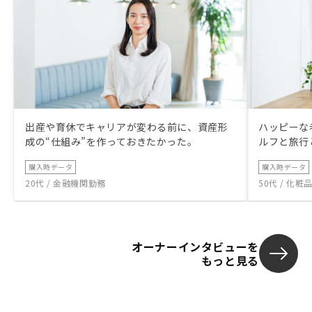
出産や育休でキャリアが変わる前に、資産形
ハッピーな
成の“仕組み”を作っておきたかった。
ルフと旅行
購入時データ
購入時データ
20代 / 金融機関勤務
50代 / 化
オーナーインタビューを
もっと見る