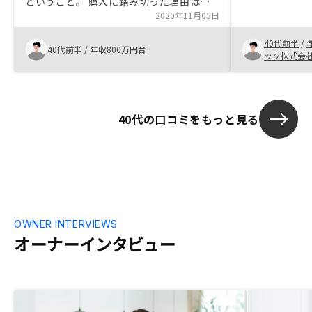
ということ。 購入に踏み切った理由は物
リット、リス
件そのもののスペックもさることながら、
2020年11月05日
約できた。オンラ
月次のキャッシュフローが想定以上だった
でいて、申し
40代前半
/
こと。連携、段取りをスピーディにした方
40代前半
/
年収800万円台
く、直近でど
ック株式会
がいい。
のか（保険料
い。 書類等ア
後10日以上の
わかりづらい
40代の口コミをもっと見る
OWNER INTERVIEWS
オーナーインタビュー