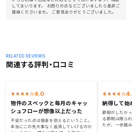
してまいります。 お困りの点などございましたら是非ご
連絡くださいませ。 ご意見ありがとうございました。
RELATED REVIEWS
関連する評判・口コミ
4.0
4
物件のスペックと毎月のキャッ
納得して始
シュフローが想像以上だった
節税がしたかっ
る節税は限ら
不安だった点は借金を抱えるということ。
たが、一歩踏み出
本当にこの先大事なく返済していけるのか
社の面談や商