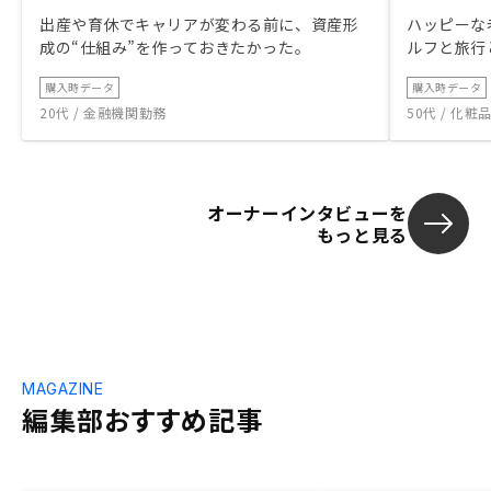
出産や育休でキャリアが変わる前に、資産形
ハッピーな
成の“仕組み”を作っておきたかった。
ルフと旅行
購入時データ
購入時データ
20代 / 金融機関勤務
50代 / 化
オーナーインタビューを
もっと見る
MAGAZINE
編集部おすすめ記事