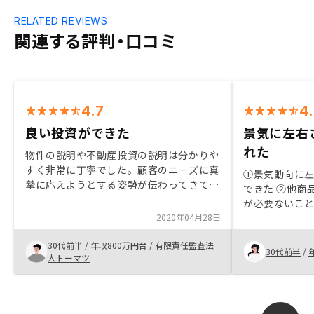
RELATED REVIEWS
関連する評判・口コミ
4.7
4
良い投資ができた
景気に左右
れた
物件の説明や不動産投資の説明は分かりや
すく非常に丁寧でした。顧客のニーズに真
①景気動向に
摯に応えようとする姿勢が伝わってきて、
できた ②他商
良い投資ができたと思います。節税効果に
が必要ないこ
ついても試算があれば尚良いのではないか
2020年04月28日
いサービスと
と思いました。
30代前半
/
年収800万円台
/
有限責任監査法
30代前半
/
人トーマツ