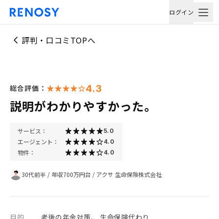
ログイン
評判・口コミTOPへ
4.3
総合評価：
説明がわかりやすかった。
サービス：
5.0
エージェント：
4.0
物件：
4.0
30代前半
/
年収700万円台
/
アクサ 生命保険株式会社
目的
老後の年金対策、 生命保険代わり