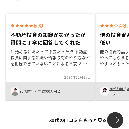
5.0
3
不動産投資の知識がなかったが
他の投資商
質問に丁寧に回答してくれた
低い
1. 始めるにあたって不安だった点 不動産
他の投資商品
投資に関する知識や情報取得のやり方など
やってもらえ
を把握できていないことによる不安 2. 新
やすいと思っ
型コロナウィルスが影響した点 特にな
い。現時点では不動産価格や人口の流入出
2020年12月25日
に影響はなさそうであるため(東京の場合)
3. 購入の決め手 営業の方の説明がよかっ
30代前半
/
30代前半
/
年収800万円台
たため 4. 他の投資商品との比較で感じた
ーブ
こと 他人資本で資産形成できる点は最大
限享受した方がいいと思いました(ビジネ
スパーソンの場合) 5. 契約までの手続きで
感じたこと 質問に対してしっかり回答を
30代の口コミをもっと見る
してくれるので、丁寧だったかなと思いま