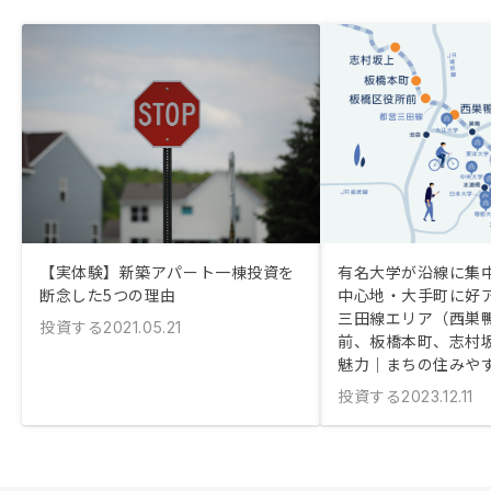
【実体験】新築アパート一棟投資を
有名大学が沿線に集
断念した5つの理由
中心地・大手町に好ア
三田線エリア（西巣
投資する
2021.05.21
前、板橋本町、志村
魅力｜まちの住みや
投資する
2023.12.11