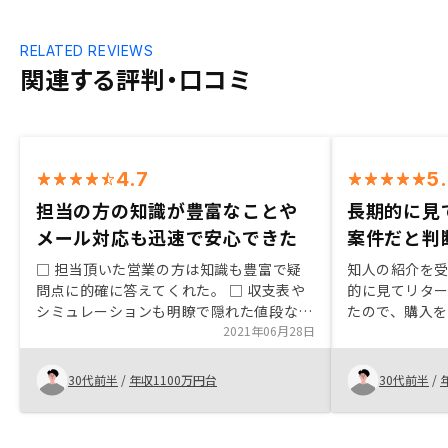
RELATED REVIEWS
関連する評判・口コミ
4.7
5
担当の方の知識が豊富なことや
長期的に見
メール対応も迅速で安心できた
案件だと判
□ 担当頂いた営業の方は知識も豊富で疑
知人の紹介を
問点に的確に答えてくれた。 □ 収支表や
的に見てリタ
シミュレーションも明瞭で隠れた値段など
たので、購入
もなく、諸経費等もほぼ想定された通りの
2021年06月28日
手厚く非常に
ものだった。 □ メールでのやり取りも、
返信早く安心できた。物件の中でも仕入れ
30代前半
/
年収1100万円台
30代前半
/
価格の良し悪しやスクリーニング後も当然
優劣はあるはずだが、どれもあまり変わり
ませんという言い方だったのは、一義的に