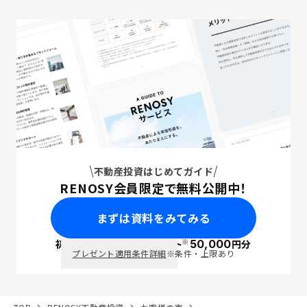
不動産投資はじめてガイド
RENOSY会員限定で無料公開中！
まずは資料をみてみる
※
初回面談で
ポイント
50,000
円分
PayPay
プレゼント適用条件詳細
※条件・上限あり