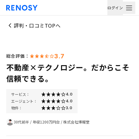
ログイン
評判・口コミTOPへ
3.7
総合評価：
不動産×テクノロジー。だからこそ
信頼できる。
サービス：
4.0
エージェント：
4.0
物件：
3.0
30代前半
/
年収1200万円台
/
株式会社博報堂