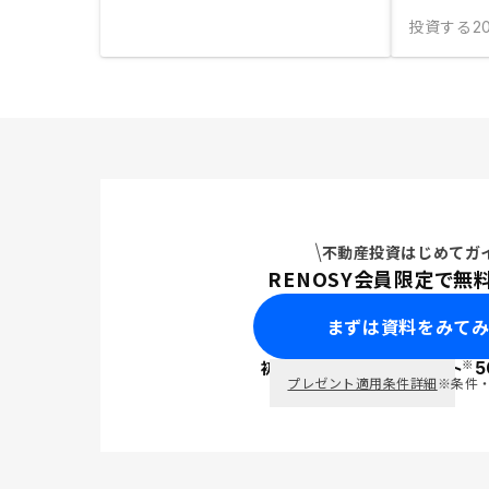
投資する
2
不動産投資はじめてガ
RENOSY会員限定で無
まずは資料をみて
※
初回面談で
ポイント
5
PayPay
プレゼント適用条件詳細
※条件