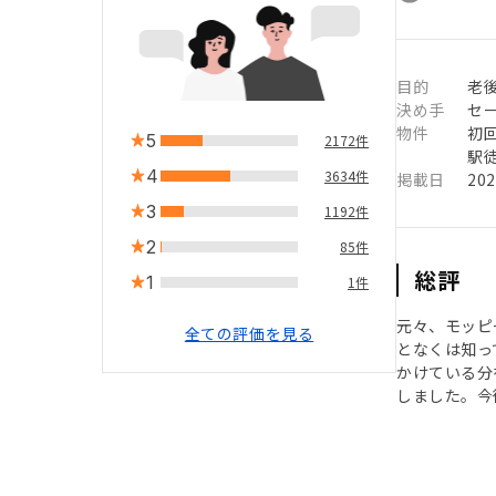
目的
老
決め手
セ
物件
初
5
2172件
駅徒
4
3634件
掲載日
20
3
1192件
2
85件
総評
1
1件
元々、モッピ
全ての評価を見る
となくは知っ
かけている分
しました。今