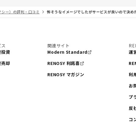
リノシー）の評判・口コミ
怖そうなイメージでしたがサービスが良いので決め
ビス
関連サイト
RE
産投資
Modern Standard
運
産売却
RENOSY 利諾喜
RE
RENOSY マガジン
利
お
プ
反
コ