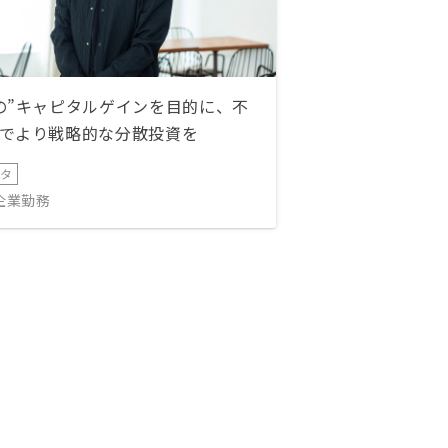
の”キャピタルゲインを目的に、不
でより戦略的な分散投資を
ータ
IT企業勤務