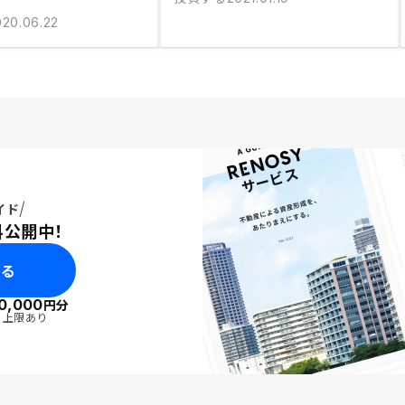
020.06.22
イド
料公開中！
みる
0,000
円分
・上限あり