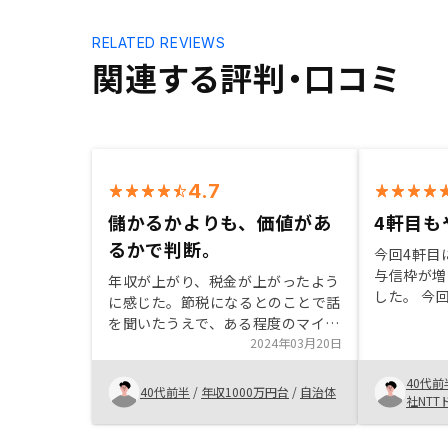
RELATED REVIEWS
関連する評判・口コミ
4.7
儲かるかよりも、価値があ
4軒目も
るかで判断。
今回4軒目
与信枠が増
年収が上がり、税金が上がったよう
した。 今回
に感じた。節税になるとのことで話
検討してみ
を聞いたうえで、ある程度のマイナ
を提案して
スを加味してもメリットがありそう
2024年03月20日
ったため購
と感じた。 物件も都市部が多く、
件を買える
40代前
魅力的なものが多かった。 自分は
40代前半
/
年収1000万円台
/
自治体
RENOS
社NTT
サッカーが好きで、川崎のスポンサ
ーになっていることからこの企業を