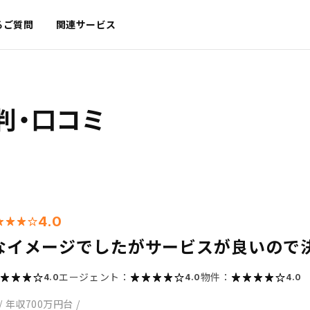
るご質問
関連サービス
判・口コミ
4.0
なイメージでしたがサービスが良いので
エージェント：
物件：
4.0
4.0
4.0
/
年収700万円台
/