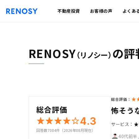
不動産投資
お客様の声
よくあ
RENOSY
の評
（リノシー）
総合評価：
総合評価
怖そう
4.3
サービス：
回答数7084件（2026年08月現在）
40代前半