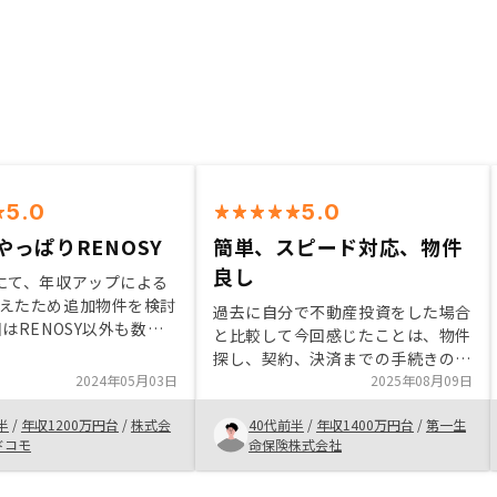
5.0
5.0
やっぱりRENOSY
簡単、スピード対応、物件
良し
にて、年収アップによる
えたため追加物件を検討
過去に自分で不動産投資をした場合
はRENOSY以外も数社
と比較して今回感じたことは、物件
たが、結局一番良い物件
探し、契約、決済までの手続きの中
くれたのがRENOSYであ
2024年05月03日
で煩わかった手続きが簡素化されて
2025年08月09日
入を判断した。 次の物
おり、とても簡単に投資を実行でき
ようになったら、また
半
/
年収1200万円台
/
株式会
40代前半
/
年収1400万円台
/
第一生
たこと。また分からないことがあっ
Yにお願いすると思う
ドコモ
命保険株式会社
てもLINEを通じて担当者に聞くと
直ぐに回答をもらえ解決できたので