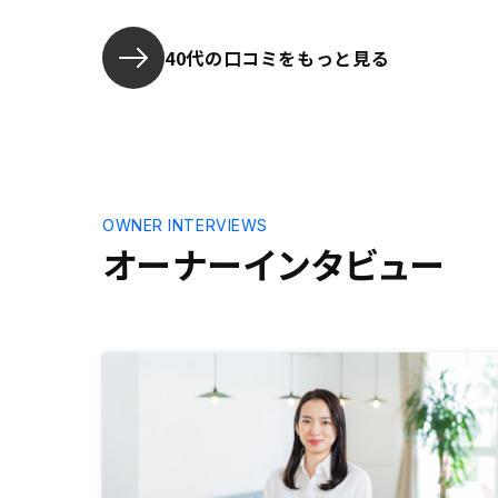
知ったが、スタジアムに招いていた
だくなど、投資以外でも自分にとっ
ては価値があり、また、Jリーグの
40代の口コミをもっと見る
チームスポンサーであれば粗悪なこ
とはしないだろうと思うので、周囲
の人にも伝えていきたい。返済予定
表のPDF出力と確定申告用データ入
力への自動連携。 確定申告用デー
タも最近のものと年で分けて見られ
るようにしてほしい。どこまで入力
OWNER INTERVIEWS
したか忘れてしまう。
オーナーインタビュー