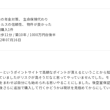
後の年金対策、 生命保険代わり
ールスの信頼性、 物件が良かった
回購入1件
歩11分 / 築10年 / 1000万円台後半
22年07月16日
ーというポイントサイトで高額なポイントが貰えるということから
ていましたがリスクが高そうだなと思ってやっていませんでした。モ
をまわせば自分にも始められる思いやることにしました。後空室保
後さらに追加で購入して行くかどうかは現状を見極めてからにしてい