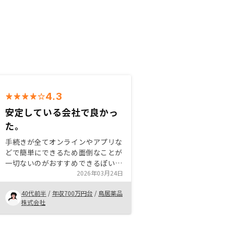
4.3
安定している会社で良かっ
た。
手続きが全てオンラインやアプリな
どで簡単にできるため面倒なことが
一切ないのがおすすめできるぽいん
とです。 また、不動産投資を実際
2026年03月24日
に行う場合、いくつかの同業他社と
40代前半
/
年収700万円台
/
鳥居薬品
も比べましたが、1番安心できる会
株式会社
社だったので、良いと思います。