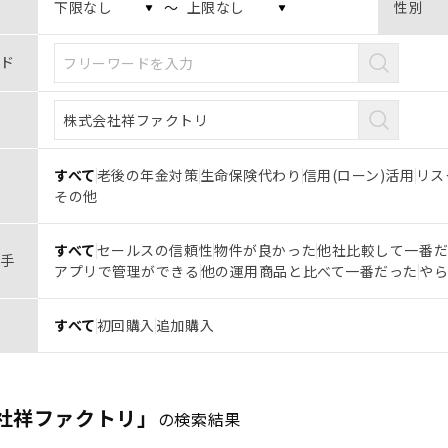
〜
性別
ド
すべて
老後の年金対策
生命保険代わり
信用(ローン)活用
リス
その他
すべて
セールスの信頼性
物件が良かった
他社比較して一番
手
アプリで管理ができる
他の運用商品と比べて一番だった
や
すべて
初回購入
追加購入
社祥ファクトリ」
の検索結果