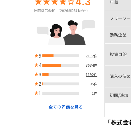
4.3
年収
回答数7084件（2026年08月現在）
フリーワー
勤務企業
投資目的
5
2172件
4
3634件
3
1192件
購入の決め
2
85件
1
1件
初回/追加
全ての評価を見る
「株式会