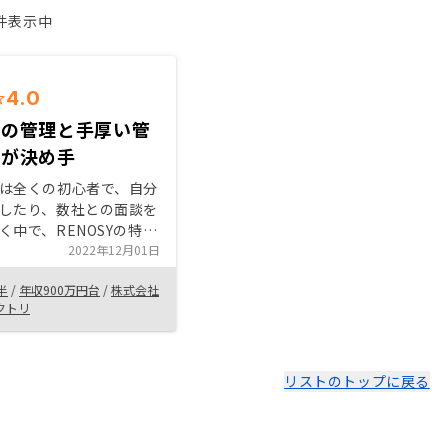
1件表示中
4.0
での管理と手厚い管
ンが決め手
は全くの初心者で、自分
したり、数社との面談を
く中で、RENOSYの特徴
リで管理できること、そ
2022年12月01日
プランが手厚いという点
半
/
年収900万円台
/
株式会社
、購入することを決めま
クトリ
リストのトップに戻る