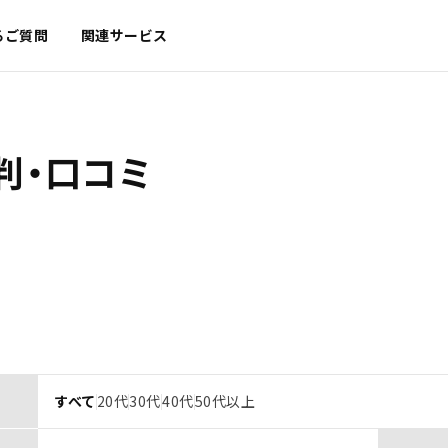
るご質問
関連サービス
判・口コミ
すべて
20代
30代
40代
50代以上