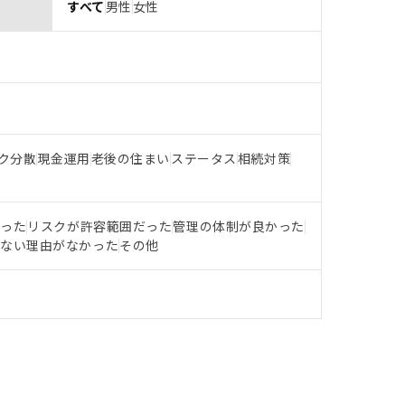
すべて
男性
女性
ク分散
現金運用
老後の住まい
ステータス
相続対策
だった
リスクが許容範囲だった
管理の体制が良かった
らない理由がなかった
その他