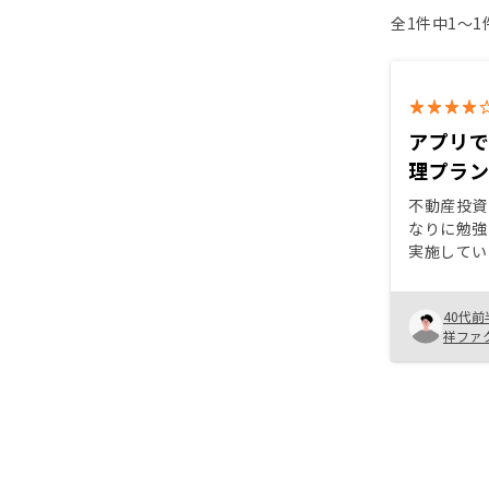
全1件中1〜
アプリ
理プラ
不動産投資
なりに勉強
実施してい
であるアプ
して、管理
40代前
が気に入り
祥ファ
した。