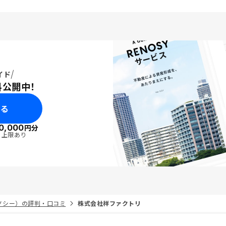
イド
料公開中！
みる
0,000
円分
・上限あり
リノシー）の評判・口コミ
株式会社祥ファクトリ