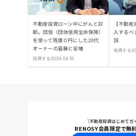
不動産投資ローン中にがんと診
【不動産
断。団信（団体信用生命保険）
入するべ
を使って残債０円にした20代
説
オーナーの葛藤と安堵
投資する
20
投資する
2024.04.16
不動産投資はじめてガ
RENOSY会員限定で無