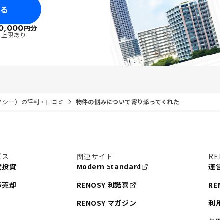
みる
0,000
円分
・上限あり
リノシー）の評判・口コミ
物件の悩みについて寄り添ってくれた
ビス
関連サイト
RE
産投資
Modern Standard
運
産売却
RENOSY 利諾喜
RE
RENOSY マガジン
利