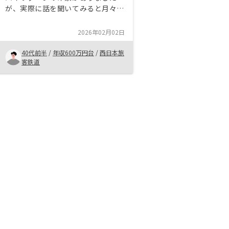
が、実際に話を聞いてみると月々に
かかるお金もそれほど高くなく許容
範囲内で投資出来ることを知りまし
2026年02月02日
た。また管理体制が複雑ではなくし
っかりされてる印象を受けたのが決
40代前半
/
年収600万円台
/
西日本旅
め手となり満足しています。
客鉄道