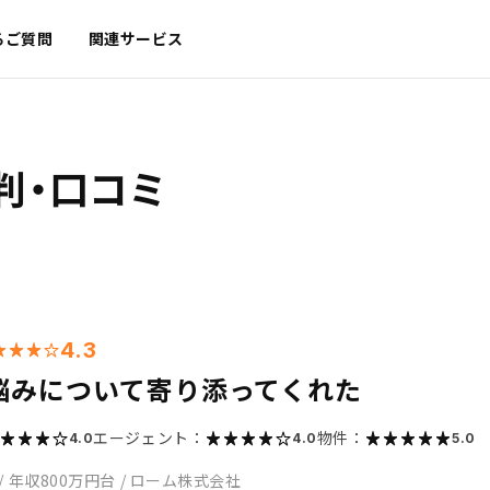
るご質問
関連サービス
判・口コミ
4.3
悩みについて寄り添ってくれた
エージェント：
物件：
4.0
4.0
5.0
/
年収800万円台
/
ローム株式会社