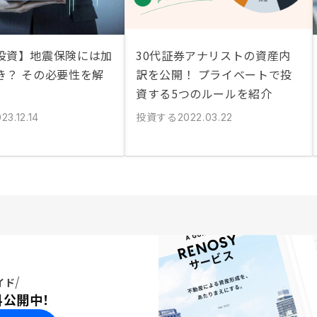
投資】地震保険には加
30代証券アナリストの資産内
き？ その必要性を解
訳を公開！ プライベートで投
資する5つのルールを紹介
投資する
23.12.14
2022.03.22
イド
料公開中！