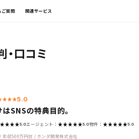
るご質問
関連サービス
判・口コミ
5.0
けはSNSの特典目的。
エージェント：
物件：
5.0
5.0
5.0
/
年収500万円台
/
ホンダ開発株式会社