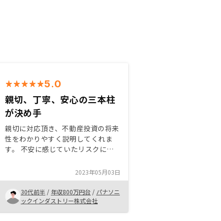
5.0
親切、丁寧、安心の三本柱
が決め手
親切に対応頂き、不動産投資の将来
性をわかりやすく説明してくれま
す。 不安に感じていたリスクに対
して会社の仕組みがしっかりと構築
されているので安心しました。 上
2023年05月03日
記の内容を数回の面談を通じて理解
させて頂き、やらない理由が見つか
30代前半
/
年収800万円台
/
パナソニ
らず、不動産投資を始めさせて頂き
ックインダストリー株式会社
ました。