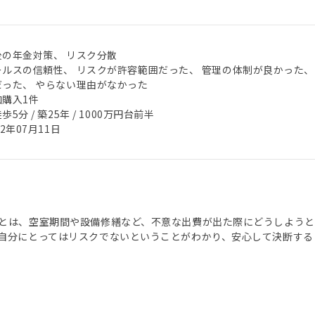
後の年金対策、 リスク分散
ールスの信頼性、 リスクが許容範囲だった、 管理の体制が良かった、
だった、 やらない理由がなかった
加購入1件
歩5分 / 築25年 / 1000万円台前半
22年07月11日
とは、空室期間や設備修繕など、不意な出費が出た際にどうしよう
自分にとってはリスクでないということがわかり、安心して決断する