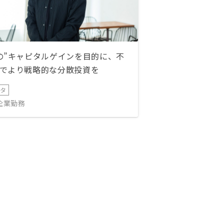
の”キャピタルゲインを目的に、不
でより戦略的な分散投資を
ータ
IT企業勤務