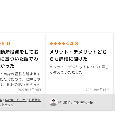
5.0
4.3
不動産投資をしてお
メリット・デメリットどち
験に基づいた話でわ
らも詳細に聞けた
すかった
メリット・デメリットについて詳し
く教えていただけた。
ト自身の経験も踏まえて
ただけたので、理解しや
す。他社の話も聞きまし
も踏まえた話を聞けたの
2020年06月26日
2021年04月15日
けだったと思います。固
半
/
年収800万円台
/
有限責任
めたキャッシュアウトと
30代前半
/
年収700万円台
人トーマツ
見込みについても説明が
いかと思います。