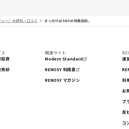
リノシー）の評判・口コミ
きっかけはSNSの特典目的。
ビス
関連サイト
RE
産投資
Modern Standard
運
産売却
RENOSY 利諾喜
RE
RENOSY マガジン
利
お
プ
反
コ