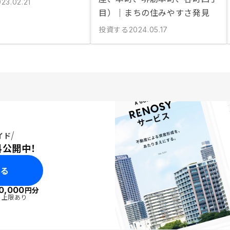
23.02.21
目）｜まちの住みやすさ発見
投資する
2024.05.17
イド
料公開中！
みる
0,000
円分
・上限あり