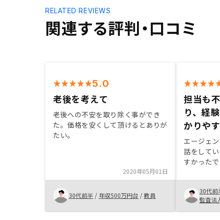
RELATED REVIEWS
関連する評判・口コミ
5.0
老後を考えて
担当も
り、経
老後への不安を取り除く事ができ
かりや
た。価格を安くして頂けるとありが
たい。
エージェン
話をしてい
すかったで
2020年05月01日
たが、経験
はこちらだ
30代前
定資産税含
30代前半
/
年収500万円台
/
教員
監査法
節税効果の
あると尚い