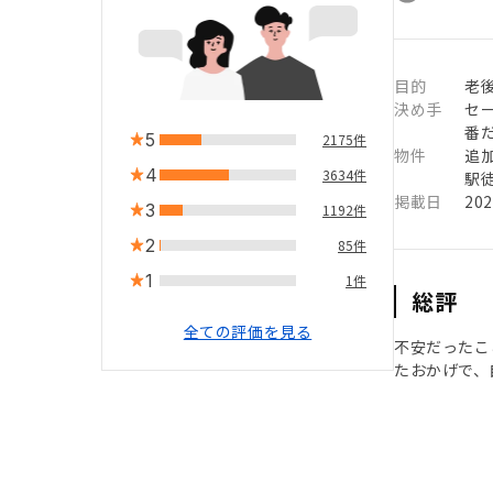
目的
老
決め手
セ
番
5
2175件
物件
追
4
3634件
駅徒
掲載日
20
3
1192件
2
85件
1
1件
総評
全ての評価を見る
不安だったこ
たおかげで、