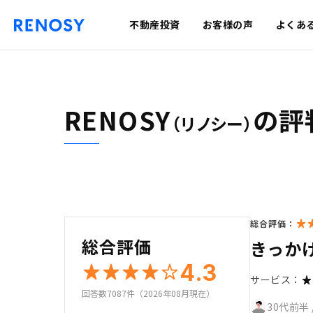
不動産投資
お客様の声
よくあ
RENOSY
の評
（リノシー）
総合評価：
総合評価
きっか
4.3
サービス：
回答数7087件（2026年08月現在）
30代前半