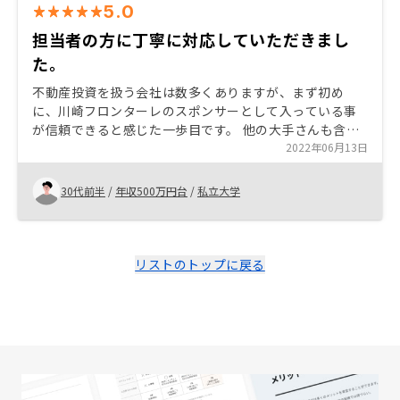
5.0
担当者の方に丁寧に対応していただきまし
た。
不動産投資を扱う会社は数多くありますが、まず初め
に、川崎フロンターレのスポンサーとして入っている事
が信頼できると感じた一歩目です。 他の大手さんも含め
て、資料請求しましたが、リノシーでは契約を急かされ
2022年06月13日
る事もなく、こちらのペースに合わせて説明をしてくだ
さったのが大きな決め手だったと思います。 他の所で
30代前半
/
年収500万円台
/
私立大学
は、「良い物件がある。なるべく早く決断してくれた方
が良い。いつまでに出来ますか？」と言った様にかなり
急いでいる様子に感じで、結果的には話を進めませんで
した。 人生に関わる事なので、特に初めての人は慎重に
リストのトップに戻る
判断したくなる事だと思います。 その歩幅に合わせてい
ただいたのが1番の決め手です。