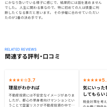
にかなり急いでいる様子に感じで、結果的には話を進めません
でした。 人生に関わる事なので、特に初めての人は慎重に判
断したくなる事だと思います。 その歩幅に合わせていただい
たのが1番の決め手です。
RELATED REVIEWS
関連する評判・口コミ
3.7
5
理屈がわかれば
気にいった
してもらい
不動産投資には不安定なイメージがありま
したが、都心の単身者向けマンションとい
税金対策を考え
うことで空室リスクが不動産投資の中でも
のを機に物件