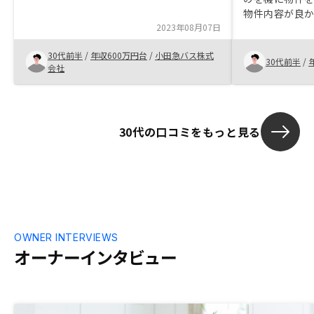
低く、手出しはあるものの他人資本を用い
物件内容が良
て最終的に資産としてのマンションを手に
2023年08月07日
気に入る物件
いれられるということに納得しました。二
ていただきました。 また、購
千万円前後のマンションが数百万円の手出
30代前半
/
年収600万円台
/
小田急バス株式
で何度も書類
30代前半
/
しで手に入るという理屈はわかるのです
会社
かりました。
が、初回購入者としては物件の価格が安く
ても毎月が黒字で回せるものの方が心理的
に取り組みやすく購入しやすいと思いま
す。
30代の口コミをもっと見る
OWNER INTERVIEWS
オーナーインタビュー