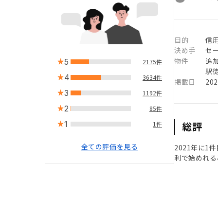
目的
信用
決め手
セ
物件
追
5
2175件
駅徒
4
3634件
掲載日
20
3
1192件
2
85件
1
総評
1件
全ての評価を見る
2021年に
利で始めれる