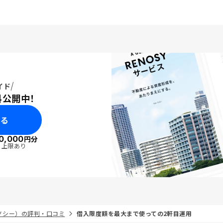
イド
料公開中！
みる
0,000
円分
・上限あり
リノシー）の評判・口コミ
借入限度額を最大まで使っての2軒目運用