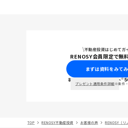
不動産投資はじめてガ
RENOSY会員限定で無
まずは資料をみて
※
初回面談で
ポイント
5
PayPay
プレゼント適用条件詳細
※条件
TOP
RENOSY不動産投資
お客様の声
RENOSY（