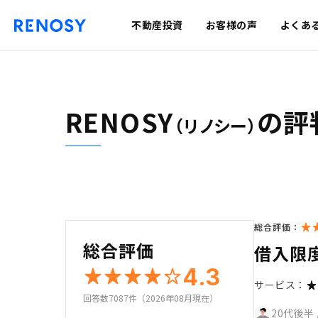
不動産投資
お客様の声
よくあ
RENOSY
の評
（リノシー）
総合評価：
総合評価
借入限
4.3
サービス：
回答数7087件（2026年08月現在）
20代後半