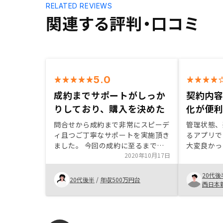
RELATED REVIEWS
関連する評判・口コミ
5.0
成約までサポートがしっか
契約内
りしており、購入を決めた
化が便
問合せから成約まで非常にスピーデ
管理状態、
ィ且つご丁寧なサポートを実施頂き
るアプリで
ました。 今回の成約に至るまで
大変良かっ
に、実際に個人で不動産投資をされ
2020年10月17日
満足です。
ている方や、他社セールス等で比較
来のライフ
20代後
検討をしておりましたが、今ひとつ
提案をして
20代後半
/
年収500万円台
西日本
決め手に欠けていました。 ご担当
ので親身に
の方がご自身の経験を踏まえて運用
ている気が
方法やリスクについて分かりやすく
ご説明した下さり、安心して購入意