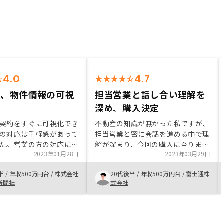
4.0
4.7
容、物件情報の可視
担当営業と話し合い理解を
利
深め、購入決定
契約をすぐに可視化でき
不動産の知識が無かった私ですが、
の対応は手軽感があって
担当営業と密に会話を進める中で理
た。営業の方の対応にも
解が深まり、今回の購入に至りまし
こちらの資産状況や、将
2023年01月28日
た。今後も担当営業と連携しながら
2023年03月29日
プランに応じて、無理な
運用を続けていきたいと思います。
半
/
年収500万円台
/
株式会社
20代後半
/
年収500万円台
/
富士通株
こられることがなかった
また、アプリに関しても非常に使い
新聞社
式会社
なって相談に乗ってくれ
やすい（見やすい）ので良いと思い
した。
ます。