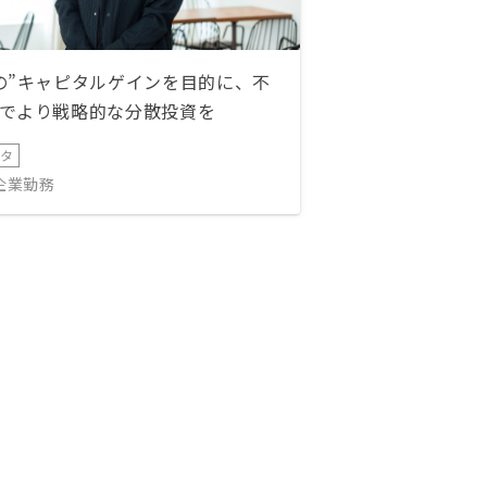
の”キャピタルゲインを目的に、不
でより戦略的な分散投資を
ータ
IT企業勤務