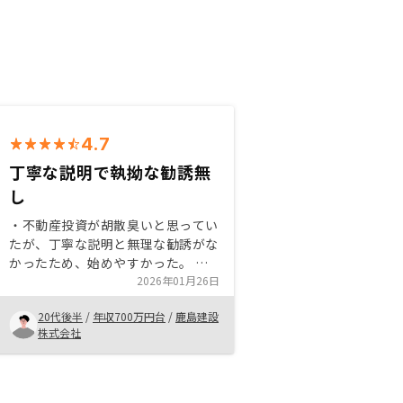
4.7
丁寧な説明で執拗な勧誘無
し
・不動産投資が胡散臭いと思ってい
たが、丁寧な説明と無理な勧誘がな
かったため、始めやすかった。 ・
リターンばかりではなく、リスクに
2026年01月26日
対してもきちんと話をしてくれたた
20代後半
/
年収700万円台
/
鹿島建設
め、双方を確実に比較した上で購入
株式会社
を決めることができた。新規のキャ
ンペーン期間を伸ばす