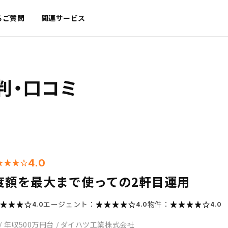
るご質問
関連サービス
判・口コミ
4.0
度額を最大まで使っての2軒目運用
エージェント：
物件：
4.0
4.0
4.0
/
年収500万円台
/
ダイハツ工業株式会社