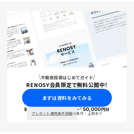
不動産投資はじめてガイド
RENOSY会員限定で無料公開中！
まずは資料をみてみる
※
初回面談で
ポイント
50,000
円分
PayPay
プレゼント適用条件詳細
※条件・上限あり