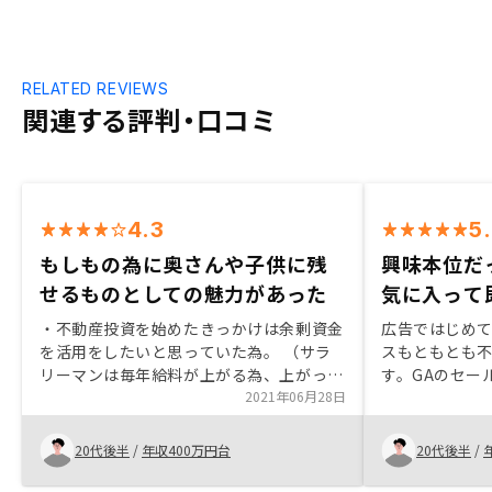
RELATED REVIEWS
関連する評判・口コミ
4.3
5
もしもの為に奥さんや子供に残
興味本位だ
せるものとしての魅力があった
気に入って
・不動産投資を始めたきっかけは余剰資金
広告ではじめ
を活用をしたいと思っていた為。 （サラ
スもともとも
リーマンは毎年給料が上がる為、上がった
す。GAのセー
分何か運用関係に費やしたかった。1年目
2021年06月28日
合いました、
は保険と確定拠出年金。2年目は持株会社
りの物件もす
と投資信託。3年目で不動産投資と考えて
で購入できて
20代後半
/
年収400万円台
20代後半
/
動いていた。金銭感覚崩壊してしまうのも
不動産の方お
避けたかった。） ・「投資」と言う観点
も実現可能、