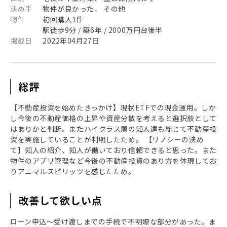
決め手
物件が良かった、 その他
物件
初回購入1件
駅徒歩9分 / 築6年 / 2000万円台後半
掲載日
2022年04月27日
総評
【不動産投資を始めたきっかけ】現状ETFでの現金運用。しか
し今後の不動産価格の上昇や資産分散を考えると選択肢として
はありかと判断。またハイクラス層の知人達も総じて不動産投
資を実施していることが判明したため。 【リノシーの決め
て】知人の紹介、知人が働いており信頼できると思った。また
物件のアプリ管理など今後の不動産投資のあり方を体現してお
りアニマルスピリッツを感じたため。
改善して欲しい点
ローン申込〜受け渡しまでの手続で不明瞭な部分があった。ま