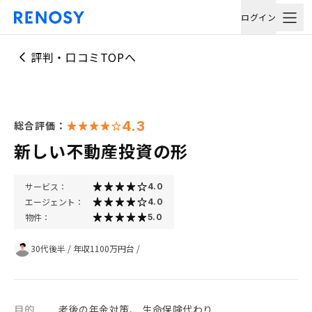
ログイン
評判・口コミTOPへ
4.3
総合評価：
新しい不動産投資の形
サービス：
4.0
エージェント：
4.0
物件：
5.0
30代後半
/
年収1100万円台
/
目的
老後の年金対策、 生命保険代わり