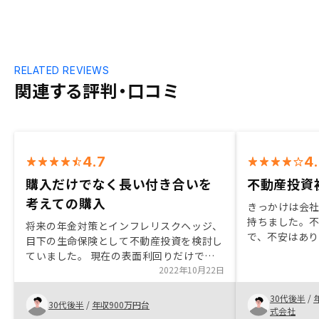
RELATED REVIEWS
関連する評判・口コミ
4.7
4
購入だけでなく長い付き合いを
不動産投資
考えての購入
きっかけは会
持ちました。
将来の年金対策とインフレリスクヘッジ、
で、不安はあ
目下の生命保険として不動産投資を検討し
点が良かった
ていました。 現在の表面利回りだけでな
け渡しに至っ
く、収益が悪くなったケースやリノベーシ
2022年10月22日
た。わからな
ョンの試算などリスクを考慮した検討を手
ら楽しみです。
30代後半
/
早くやって貰えた点が非常に良かったで
30代後半
/
年収900万円台
式会社
す。 また、入居者の募集やリノベーショ