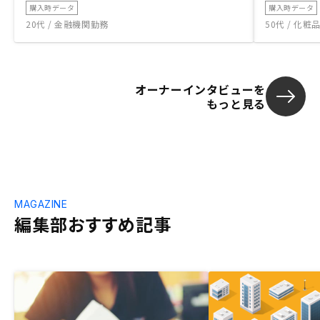
購入時データ
購入時データ
20代 / 金融機関勤務
50代 / 化
オーナーインタビューを
もっと見る
MAGAZINE
編集部おすすめ記事