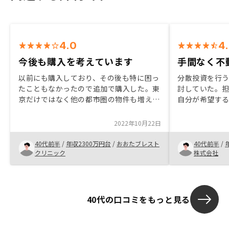
4.0
4
今後も購入を考えています
手間なく不
以前にも購入しており、その後も特に困っ
分散投資を行
たこともなかったので追加で購入した。東
討していた。
京だけではなく他の都市圏の物件も増えて
自分が希望す
おり気になっていた。色々な地域に旅行が
資を提案頂き
てら見学に行き今後も購入を考えていきた
めてみようと
2022年10月22日
い。確定申告の時もアプリが使いやすく特
関しても最大
に苦労することはなかった。融資先の決定
投資が初めて
40代前半
/
年収2300万円台
/
おおたブレスト
40代前半
/
までのプロセスが不透明なのが気になりま
クリニック
株式会社
す。
40代の口コミをもっと見る