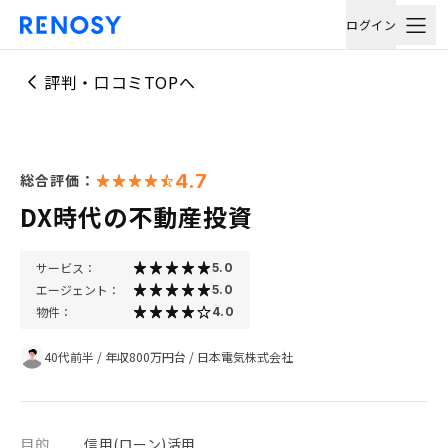
ログイン
評判・口コミTOPへ
4.7
総合評価：
DX時代の不動産投資
サービス：
5.0
エージェント：
5.0
物件：
4.0
40代前半
/
年収800万円台
/
日本電気株式会社
目的
信用(ローン)活用