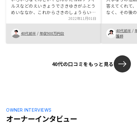
ルスなどのえいきょうでさきゆきがふとう
答えてくれて
めいななか、これからさきのしょうらいの
なく、その後
こどもやろうごのせいかつをかんがえて、
2022年11月01日
ーしてもらえ
すこしでもせいかつの足しになればとおも
藤さんが、物
40代前半
/
い、かぶしきとうしとふどうさんとうしを
れた感じがし
40代前半
/
年収900万円台
護師
検討しているときに、ふとアマゾンポイン
万は大きい！
ト5万分の 広告が目に入りれんらくをし
て、ないようを きいてみたら、やる価値
がありそうだったので、契約させていただ
40代の口コミをもっと見る
きました。 が、きっかけとなったアマゾ
ンポイント5万分は未だに頂いておりませ
ん。せっかく魅力的な不動産投資を売りに
して、魅力的なポイントプレゼントを名目
に謳っているのだから、きちんと面談を受
けたら ポイントがスムーズに受け取れる
ようにして頂きたい。
OWNER INTERVIEWS
オーナーインタビュー