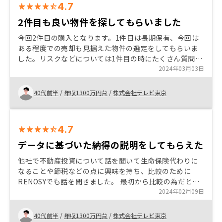
4.7
2件目も良い物件を探してもらいました
今回2件目の購入となります。1件目は長期保有、今回は
ある程度での売却も見据えた物件の選定をしてもらいま
した。リスクなどについては1件目の時にたくさん質問さ
せてもらい、不安を解消してもらっていましたので、あ
2024年03月03日
まり迷うことなく購入することができました。とても良
い物件を紹介していただき非常に満足しています。
40代前半
/
年収1300万円台
/
株式会社テレビ東京
4.7
データに基づいた納得の説明をしてもらえた
他社で不動産投資について話を聞いて生命保険代わりに
なることや節税などの点に興味を持ち、比較のために
RENOSYでも話を聞きました。 最初から比較の為だとお
伝えしましたが、一切嫌な顔もせず誠実に対応して頂け
2024年02月09日
ました。 不動産なので物件価値の値下がりなど不安な点
もありましたが、1つ1つデータをもとに論理的に説明し
40代前半
/
年収1300万円台
/
株式会社テレビ東京