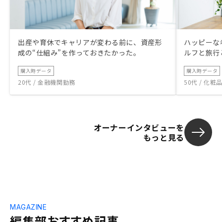
出産や育休でキャリアが変わる前に、資産形
ハッピーな
成の“仕組み”を作っておきたかった。
ルフと旅行
購入時データ
購入時データ
20代 / 金融機関勤務
50代 / 化
オーナーインタビューを
もっと見る
MAGAZINE
編集部おすすめ記事