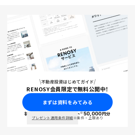
不動産投資はじめてガイド
RENOSY会員限定で無料公開中！
まずは資料をみてみる
※
初回面談で
ポイント
50,000
円分
PayPay
プレゼント適用条件詳細
※条件・上限あり