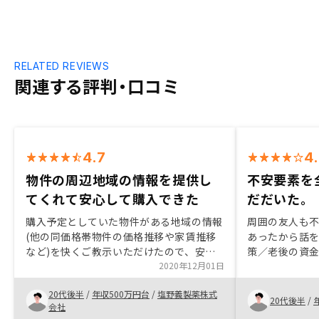
RELATED REVIEWS
関連する評判・口コミ
4.7
4
物件の周辺地域の情報を提供し
不安要素を
てくれて安心して購入できた
だだいた。
購入予定としていた物件がある地域の情報
周囲の友人も
(他の同価格帯物件の価格推移や家賃推移
あったから話
など)を快くご教示いただけたので、安心
策／老後の資
して購入ができました。
2020年12月01日
ットもあり、
思ったので、
20代後半
/
年収500万円台
/
塩野義製薬株式
運用してみた
20代後半
/
会社
新たな視点を