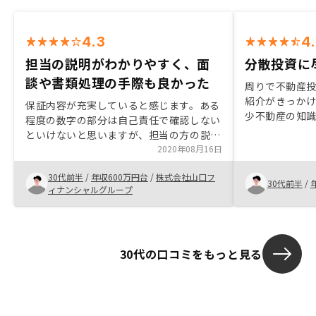
4.3
4
担当の説明がわかりやすく、面
分散投資に
談や書類処理の手際も良かった
周りで不動産
紹介がきっか
保証内容が充実していると感じます。ある
少不動産の知
程度の数字の部分は自己責任で確認しない
聞くだけ聞い
といけないと思いますが、担当の方の説明
を聞きました
もわかりやすく、納得できる部分が多かっ
2020年08月16日
なりに理解し
たです。あとあらゆるスピード感がとにか
い物件の紹介
30代前半
/
年収600万円台
/
株式会社山口フ
く速い！笑Web上での面談や書類処理な
30代前半
/
に至りました
ィナンシャルグループ
ど、手際が良かったです。まだ使用してい
ませんが、アプリを使って直接担当者とコ
ンタクトを取れる機能があれば、便利かも
しれません。
30代の口コミをもっと見る