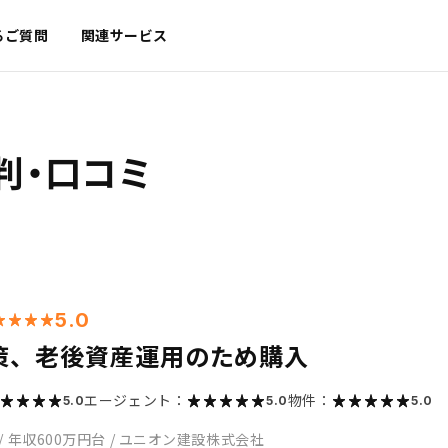
るご質問
関連サービス
判・口コミ
5.0
策、老後資産運用のため購入
エージェント：
物件：
5.0
5.0
5.0
/
年収600万円台
/
ユニオン建設株式会社