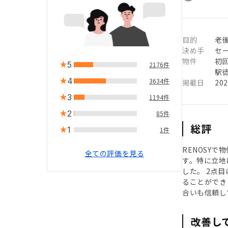
目的
老後
決め手
セ
物件
初
5
2176件
駅徒
4
3634件
掲載日
20
3
1194件
2
85件
総評
1
1件
RENOSY
全ての評価を見る
す。特に立地
した。 2点
ることができ
合いも信頼し
改善し