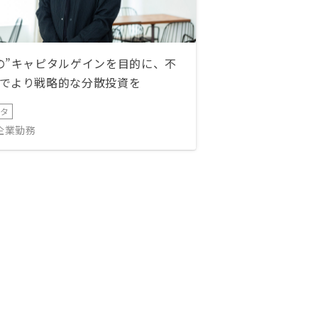
の”キャピタルゲインを目的に、不
でより戦略的な分散投資を
ータ
IT企業勤務