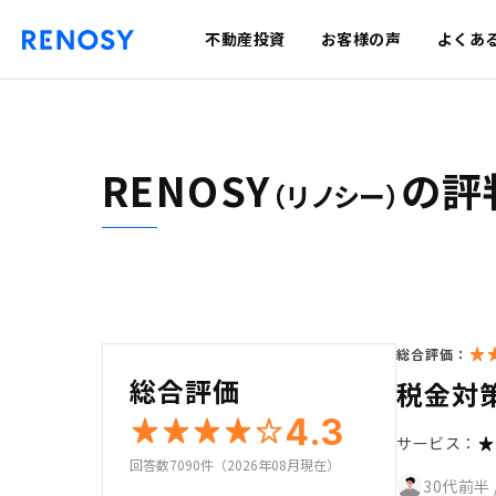
不動産投資
お客様の声
よくあ
RENOSY
の評
（リノシー）
総合評価：
総合評価
税金対
4.3
サービス：
回答数7090件（2026年08月現在）
30代前半