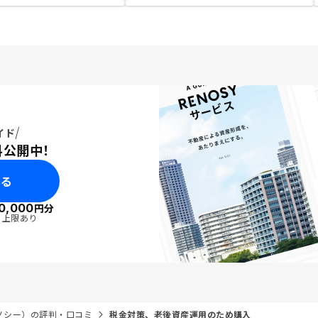
イド
料公開中！
みる
0,000
円分
・上限あり
リノシー）の評判・口コミ
税金対策、老後資産運用のため購入