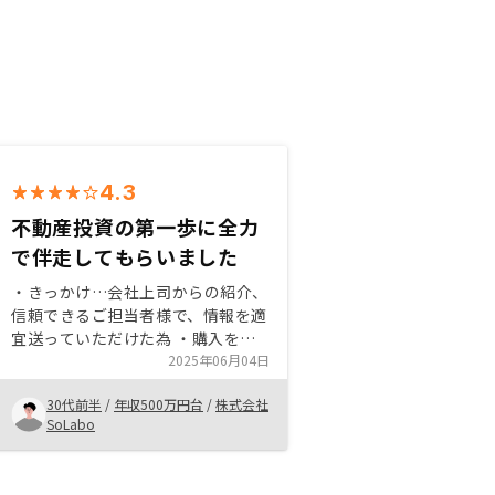
4.3
不動産投資の第一歩に全力
で伴走してもらいました
・きっかけ…会社上司からの紹介、
信頼できるご担当者様で、情報を適
宜送っていただけた為 ・購入を決
めた理由…不動産投資による資産形
2025年06月04日
成を有効でメリットが大きいと考え
30代前半
/
年収500万円台
/
株式会社
た為 ・おすすめしたい内容…他人
SoLabo
資本で資産形成ができる点