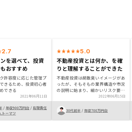
2.7
5.0
ランを選べて、投資
不動産投資とは何か、を確
にもおすすめ
りと理解することができた
ク許容度に応じた管理プ
不動産投資は胡散臭いイメージがあ
できるため、投資初心者
ったが、そもそもの業界構造や市況
めできる
の説明に始まり、細かいリスク要因
2021年06月11日
などを丁寧に説明してもらえたた
2022年06月15日
め、疑問や不安は一気に払拭され
半
/
年収900万円台
/
有限責任
た。 老後の年金対策かと直感的に
30代前半
/
年収700万円台
人トーマツ
考えていたが、実生命保険の代わり
となり得たり、あるいは時々の資金
需要に基づいて物件売却など、実際