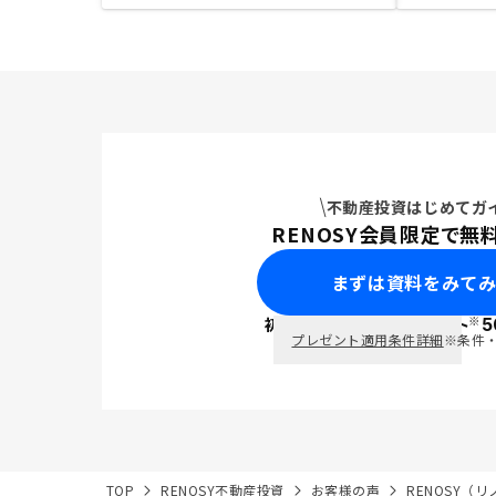
不動産投資はじめてガ
RENOSY会員限定で無
まずは資料をみて
※
初回面談で
ポイント
5
PayPay
プレゼント適用条件詳細
※条件
TOP
RENOSY不動産投資
お客様の声
RENOSY（