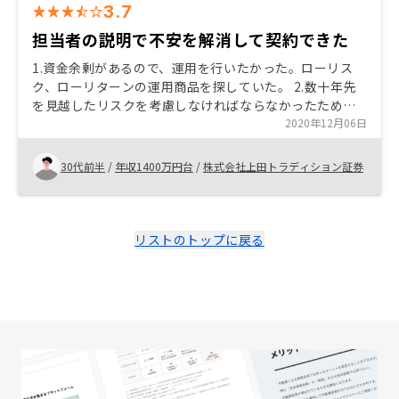
3.7
担当者の説明で不安を解消して契約できた
1.資金余剰があるので、運用を行いたかった。ローリス
ク、ローリターンの運用商品を探していた。 2.数十年先
を見越したリスクを考慮しなければならなかったため、
そこに対する知識不足が不安だった。 3.担当者がメリッ
2020年12月06日
ト、デメリットを明確に伝えてくれた。不安点を解消し
てから契約することができた。 4.管理の面倒さを懸念し
30代前半
/
年収1400万円台
/
株式会社上田トラディション証券
ていたが、その点についてもカバーされていたため、他
の投資商品とリスク分散して所有するのに適している。
5.契約までの手続きは円滑。何も問題無い。 物件を実際
に見るなり、比較検討するなりに、もう少し時間を割く
リストのトップに戻る
べきだと後になって思った。 高い買い物をするには、
淡々と契約してしまった印象。個人的な反省点。