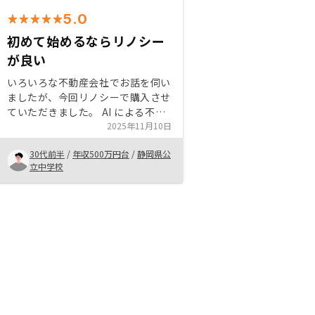
5.0
初めて始めるならリノシー
が良い
いろいろな不動産会社でお話を伺い
ましたが、今回リノシーで購入させ
ていただきました。 AI による不動
産選択などはどの会社でもあると思
2025年11月10日
うのですが、今回の決め手はネオイ
30代前半
/
年収500万円台
/
静岡県公
ンカムプランでした。 色々な保障
立中学校
があり、さらに物件売却時には除く
ことができる。予定外の出費が出な
いように色々なところをカバーして
いる点が、不動産投資デビューにお
いて魅力的でした。 また担当の方
も丁寧に対応していただき大変満足
しています。