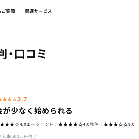
るご質問
関連サービス
判・口コミ
3.7
金が少なく始められる
エージェント：
物件：
4.0
4.0
3.0
/
年収500万円台
/