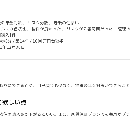
後の年金対策、 リスク分散、 老後の住まい
ールスの信頼性、 物件が良かった、 リスクが許容範囲だった、 管理
回購入1件
歩6分 / 築14年 / 1000万円台後半
21年12月30日
わりにできる点や、自己資金も少なく、将来の年金対策ができるこ
て欲しい点
物件の購入額が下がるといい。また、家賃保証プランでも毎月がプ