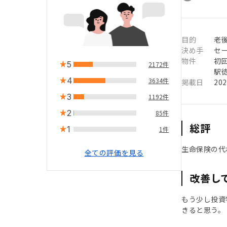
目的
老
決め手
セ
物件
初
5
2172件
駅徒
4
3634件
掲載日
20
3
1192件
2
85件
総評
1
1件
生命保険の代
全ての評価を見る
改善し
もう少し投資
きると思う。