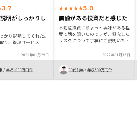
3.7
5.0
の説明がしっかりし
価値がある投資だと感じた
不動産投資にちょっと興味がある程
度で話を聞いたのですが、懸念した
っかり説明してくれた。
リスクについて丁寧にご説明いただ
取り、管理サービス
き、投資に踏み切るだけの価値があ
ると感じました。不動産投資への疑
2021年01月29日
2022年01月16日
心がある方も、まずは一度話を聞い
てみるだけでもぜひオススメしたい
半
/
年収1000万円台
30代前半
/
年収500万円台
です。