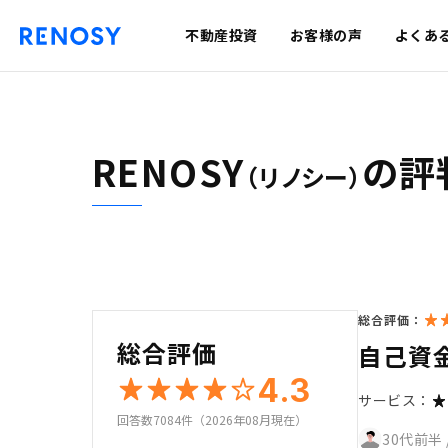
不動産投資
お客様の声
よくあ
RENOSY
の評
（リノシー）
総合評価：
総合評価
自己資
4.3
サービス：
回答数7084件（2026年08月現在）
30代前半