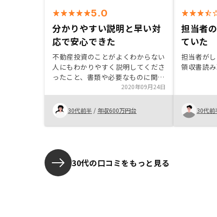
5.0
分かりやすい説明と早い対
担当者
応で安心できた
ていた
不動産投資のことがよくわからない
担当者がし
人にもわかりやすく説明してくださ
領収書読み
ったこと、書類や必要なものに関し
てもタイムリーに教えて下さったの
2020年09月24日
で、コミュニケーションが取りやす
く、何かあったらすぐに返信を下さ
30代前半
/
年収600万円台
30代前
るので安心さして利用できた。書類
の記入の負担が軽減できたらいいな
と思いました。 印鑑もこのご時世
でなくなる方向になることを願いま
す。
30代の口コミをもっと見る