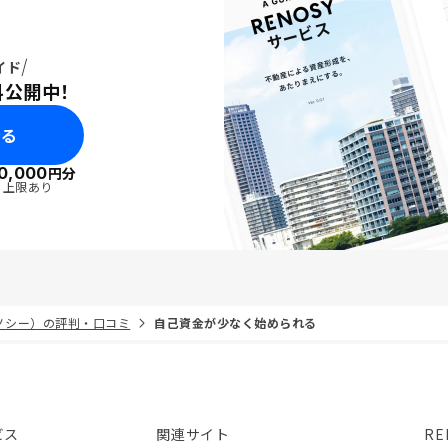
イド
料公開中！
みる
0,000
円分
・上限あり
リノシー）の評判・口コミ
自己資金が少なく始められる
ビス
関連サイト
RE