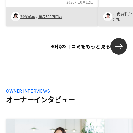
も、不安な点や心配事に対して速やかに対
2020年10月12日
けで、より安
応してサポートして頂いており、購入して
来的に発生す
30代前半
/
良かったと思っています。不動産に関して
ーションで分
30代前半
/
年収500万円台
会社
全く知識がないため、一つ一つの単語の意
味がわからず毎回混乱してしまいます。調
べれば済む話ではありますが、単語をクリ
ックすると単語の意味が出てくるなどのシ
30代の口コミをもっと見る
ステムがあると、不動産投資というものの
苦手意識が減る方が多いと思いました。
OWNER INTERVIEWS
オーナーインタビュー