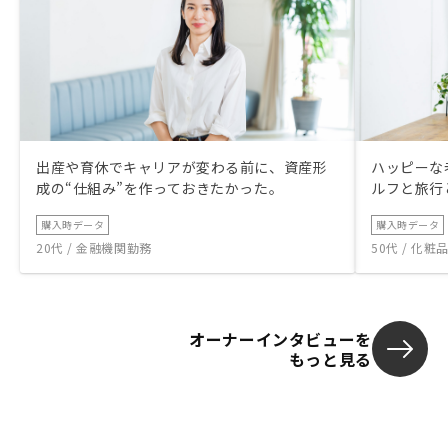
出産や育休でキャリアが変わる前に、資産形
ハッピーな
成の“仕組み”を作っておきたかった。
ルフと旅行
購入時データ
購入時データ
20代 / 金融機関勤務
50代 / 化
オーナーインタビューを
もっと見る