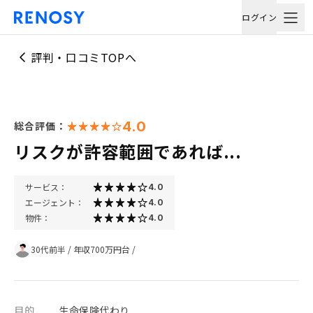
ログイン
評判・口コミTOPへ
4.0
総合評価：
リスクが許容範囲であれば...
サービス：
4.0
エージェント：
4.0
物件：
4.0
30代前半
/
年収700万円台
/
目的
生命保険代わり