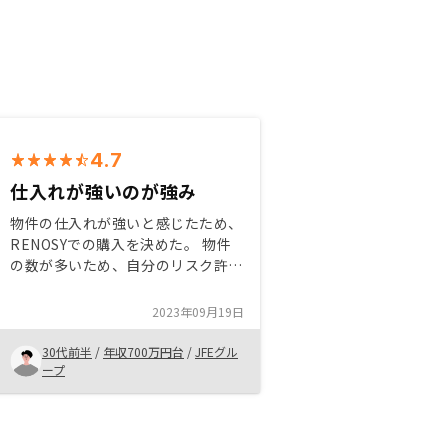
4.7
仕入れが強いのが強み
物件の仕入れが強いと感じたため、
RENOSYでの購入を決めた。 物件
の数が多いため、自分のリスク許容
度に応じた物件を選択をすれば良い
と思う。 相対的に利回りの良い地
2023年09月19日
方物件、相対的に利回りの低い東京
物件。選択肢が広いため、リスクと
30代前半
/
年収700万円台
/
JFEグル
リターンを理解した上で自分にあっ
ープ
た物件を選べるのがRENOSYの良い
ところと思います。築古ワンルーム
マンションの仲介＋管理業務のサー