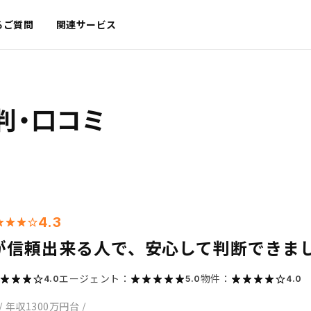
るご質問
関連サービス
判・口コミ
4.3
が信頼出来る人で、安心して判断できま
エージェント：
物件：
4.0
5.0
4.0
/
年収1300万円台
/