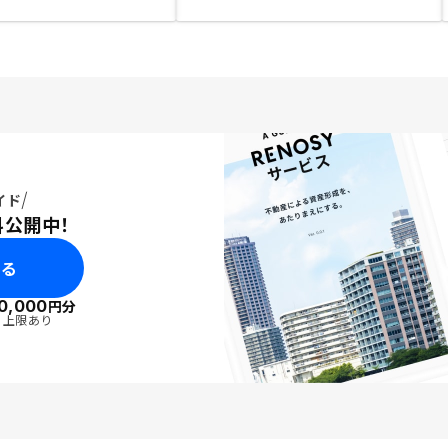
イド
料公開中！
みる
0,000
円分
・上限あり