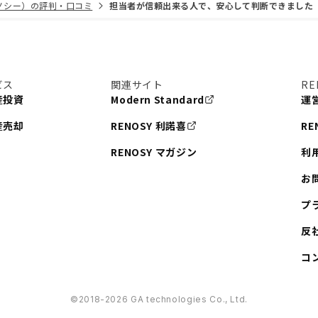
リノシー）の評判・口コミ
担当者が信頼出来る人で、安心して判断できました
ビス
関連サイト
RE
産投資
Modern Standard
運
産売却
RENOSY 利諾喜
RE
RENOSY マガジン
利
お
プ
反
コ
©︎2018-2026 GA technologies Co., Ltd.