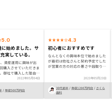
5.0
4.3
機に始めました。サ
初心者におすすめです
が充実している。
なんとなくの興味本位で始めました
が最初は他社さんと契約予定でした
に、資産運用に興味が出
が営業の方の対応の悪さや段取りの
回購入させていただきま
悪さに不安を持ちセカンドオピニオ
、御社で購入した理由は
ンとしてRENOSY様にお話を聞かせ
利用してる人がいて、信
2022年05月04日
2023年05月23日
ていただいたのがきっかけでした。
ため。GAテクノロジー
無知な私にもご丁寧に説明して頂き
30代前半
/
年収1200万円台
/
さくら
安いため、始めやすかっ
半
/
年収500万円台
不安な事も少しはありましたが安心
歯科
。
できる方の方が多かったのでお願い
することにしました。 本当に丸投
げでお任せしっぱなしな事も多く楽