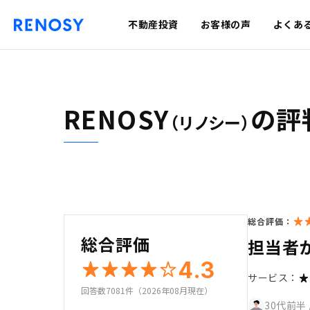
不動産投資
お客様の声
よくあ
RENOSY
の評
（リノシー）
総合評価：
総合評価
担当者
4.3
サービス：
回答数7081件（2026年08月現在）
30代前半