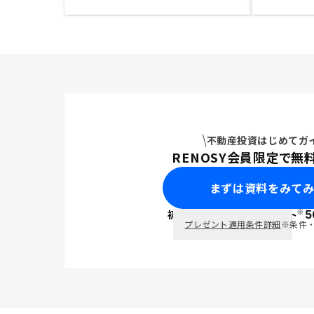
不動産投資はじめてガ
RENOSY会員限定で無
まずは資料をみて
※
初回面談で
ポイント
5
PayPay
プレゼント適用条件詳細
※条件