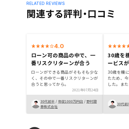
RELATED REVIEWS
関連する評判・口コミ
4.0
ローン可の商品の中で、一
30歳を
番リスクリターンが合う
ービス
ローンができる商品がそもそも少な
30歳を機
く、その中で一番リスクリターンが
たため、今
合うと思ってから。
した。また
2021年07月24日
友人に多く
頼ができた
30代前半
/
年収1000万円台
/
野村證
の手数料も
30代前
券株式会社
たためです