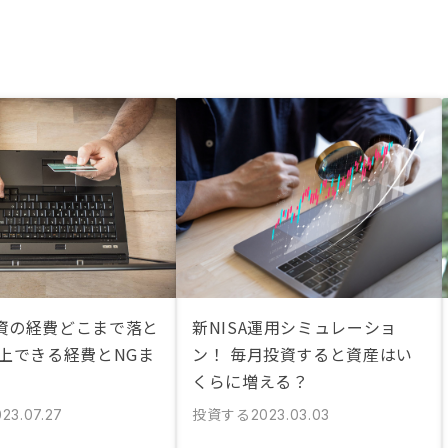
資の経費どこまで落と
新NISA運用シミュレーショ
計上できる経費とNGま
ン！ 毎月投資すると資産はい
くらに増える？
投資する
023.07.27
2023.03.03