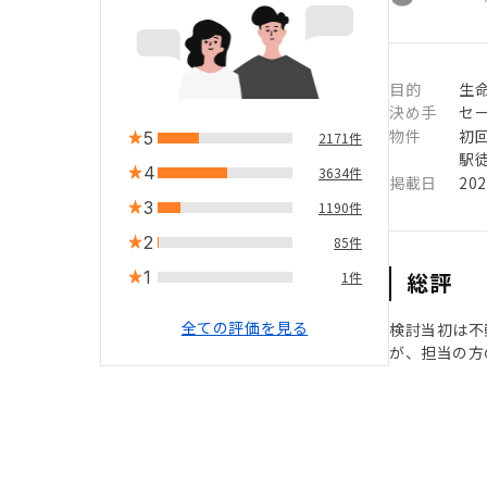
目的
生命
決め手
セ
物件
初
5
2171件
駅徒
4
3634件
掲載日
20
3
1190件
2
85件
1
総評
1件
全ての評価を見る
検討当初は不
が、担当の方