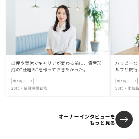
調しても良い
ランドのマン
ろは、マンシ
管理している
と、他の家賃
性の人が借り
ムバリューが
確かにそれもい
リットは、自
出産や育休でキャリアが変わる前に、資産形
ハッピーな
区でしか売れな
成の“仕組み”を作っておきたかった。
ルフと旅行
購入後のアフ
す。
購入時データ
購入時データ
20代 / 金融機関勤務
50代 / 化
オーナーインタビューを
もっと見る