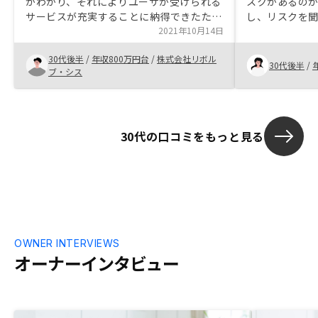
がわかり、それによりユーザが受けられる
スクがあるのか
サービスが充実することに納得できたた
し、リスクを
め、購入に踏み切れた。
2021年10月14日
かりすればそ
いました。そ
30代後半
/
年収800万円台
/
株式会社リボル
くれた物件が1
30代後半
/
ブ・シス
時に、また不
当者の方がど
りと聞いてく
れたのもありが
30代の口コミをもっと見る
他の不動産会
あったが、そ
すごくいい』
信じて契約し
後も客の利益
ほしいし、お互い
ように頑張っ
後、さらに不動
OWNER INTERVIEWS
のマンション
オーナーインタビュー
面談を受けま
いているとこ
リノシーさん
を持っていな