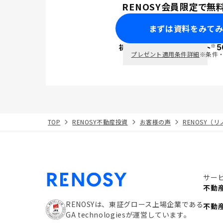
RENOSY会員限定で無
まずは資料をみて
※
初回面談で
ポイント
5
PayPay
プレゼント適用条件詳細
※条件
TOP
RENOSY不動産投資
お客様の声
RENOSY（
サー
不動
RENOSYは、東証グロース上場企業である
不動
GA technologiesが運営しています。