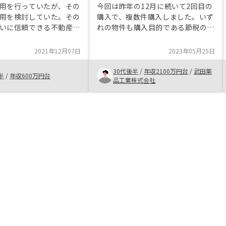
用を行っていたが、その
今回は昨年の12月に続いて2回目の
用を検討していた。その
購入で、複数件購入しました。いず
いに信頼できる不動産営
れの物件も購入目的である節税のイ
紹介してもらったため、
ンパクトが大きく、満足です。 こ
した。結果、担当に不動
ちらの希望を汲んで物件を紹介して
2021年12月07日
2023年05月25日
リット・デメリットも分
くれる担当者に感謝です。申し込み
説明していただき、リス
から引き渡しまでスピーディに進め
30代後半
/
年収2100万円台
/
武田薬
半
/
年収600万円台
きる範囲内であったた
ていただき良かったです。
品工業株式会社
決めた。