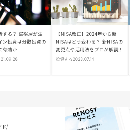
着する？ 富裕層が注
【NISA改正】2024年から新
イン投資は分散投資の
NISAはどう変わる？ 新NISAの
て有効か
変更点や活用法をプロが解説！
投資する
021.09.28
2023.07.14
イド