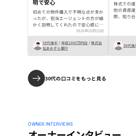
明で安心
株式での運
他の資産運
初めての物件購入で不明な点が多か
際、知り合
ったが、担当エージェントの方が細
業の担当を
かく説明してくれたので安心感につ
面談を実施
ながった。また、メールでの問い合
2020年10月15日
産投資のメ
わせについても迅速に回答頂いた点
かりやすく
30代後半
/
年収1000万円台
/
株式会
も良かった。ただ最後の契約時に担
30代後
クも許容で
社あおぞら銀行
当が変わって、すこし対応が雑にな
め、購入を
ったのは残念。書類や契約書のデジ
タル化を推し進めるなら、全て統一
サイトで実施して後で全ての契約書
や流れを一元化できると良い。現状
30代の口コミをもっと見る
だと、契約書はこっち、資料はこっ
ちと分かれている。あとシュミレー
ション計算サイトをもう少し軽くし
て、最後に登録した条件が、次にサ
イトを開くときの初期設定に出来る
と良い。
OWNER INTERVIEWS
オーナーインタビュー