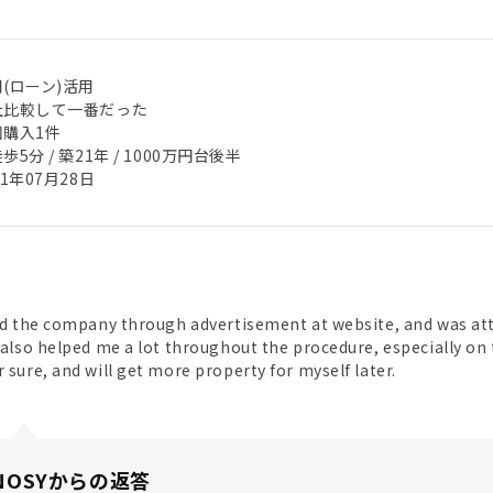
(ローン)活用
社比較して一番だった
回購入1件
歩5分 / 築21年 / 1000万円台後半
21年07月28日
ced the company through advertisement at website, and was at
f also helped me a lot throughout the procedure, especially on 
r sure, and will get more property for myself later.
NOSYからの返答