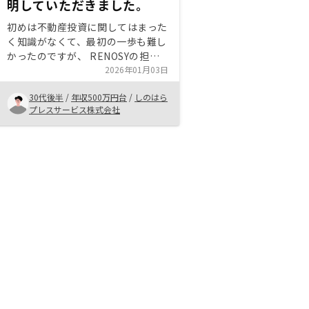
明していただきました。
初めは不動産投資に関してはまった
く知識がなくて、最初の一歩も難し
かったのですが、 RENOSYの担当
者が丁寧にわかりやすく解説してい
2026年01月03日
ただいたため、購入することを決定
30代後半
/
年収500万円台
/
しのはら
しました。リスクの部分はもちろん
プレスサービス株式会社
ありますが、そのリスクの対策方法
もあると思ってませんでした。しっ
かり説明していただいたおかげで2
件購入することができました。
RENOSYさんを信用しています。こ
れからもよろしくお願いします。