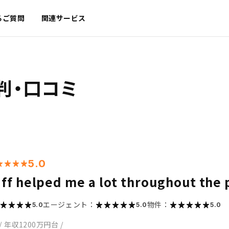
るご質問
関連サービス
判・口コミ
5.0
aff helped me a lot throughout the
エージェント：
物件：
5.0
5.0
5.0
/
年収1200万円台
/