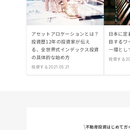
アセットアロケーションとは？
日本に定
投資歴12年の投資家が伝え
目するワ
る、全世界式インデックス投資
一環とし
の具体的な始め方
投資する
2
投資する
2021.05.21
不動産投資はじめてガ