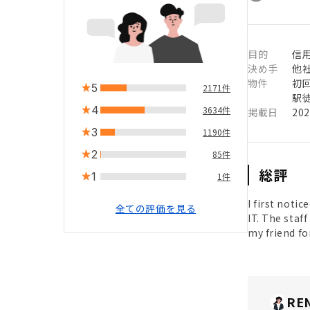
目的
信用
決め手
他
物件
初
5
2171件
駅徒
4
3634件
掲載日
20
3
1190件
2
85件
総評
1
1件
I first noti
全ての評価を見る
IT. The staf
my friend fo
RE