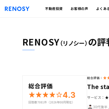
不動産投資
お客様の声
よくあ
RENOSY
の評
（リノシー）
総合評価：
総合評価
The st
4.3
サービス：
回答数7081件（2026年08月現在）
30代後半