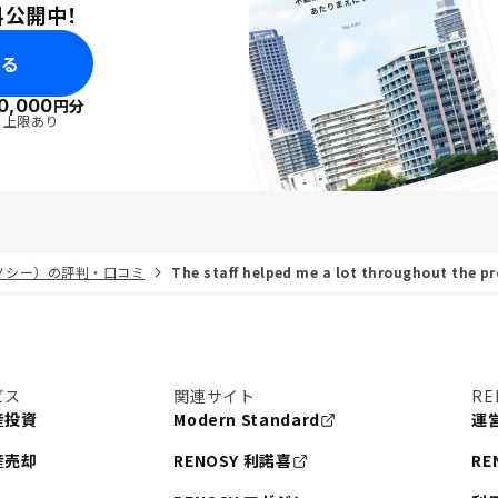
料公開中！
みる
0,000
円分
・上限あり
リノシー）の評判・口コミ
The staff helped me a lot throughout the p
ビス
関連サイト
RE
産投資
Modern Standard
運
産売却
RENOSY 利諾喜
RE