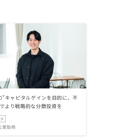
の”キャピタルゲインを目的に、不
でより戦略的な分散投資を
ータ
IT企業勤務