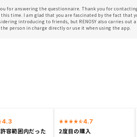
ou for answering the questionnaire. Thank you for contacti
this time. I am glad that you are fascinated by the fact that yo
sidering introducing to friends, but RENOSY also carries out 
 the person in charge directly or use it when using the app.
4.3
4.7
が許容範囲内だった
2度目の購入