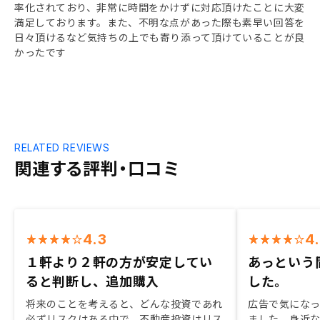
率化されており、非常に時間をかけずに対応頂けたことに大変
満足しております。また、不明な点があった際も素早い回答を
日々頂けるなど気持ちの上でも寄り添って頂けていることが良
かったです
RELATED REVIEWS
関連する評判・口コミ
4.3
4
１軒より２軒の方が安定してい
あっという
ると判断し、追加購入
した。
将来のことを考えると、どんな投資であれ
広告で気にな
必ずリスクはある中で、不動産投資はリス
ました。身近