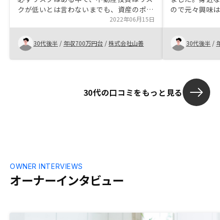
クが低いとは言わないまでも、資産のポー
ので元々興味
トフォリオを構築する要素としては必要不
2022年06月15日
で漠然と今じ
可欠であると判断し、購入に至りました。
円安やインフ
絶対という物件はないと思うので、どこを
多々あったの
30代後半
/
年収700万円台
/
株式会社山善
30代後半
/
重視するかが重要だと思います。
決めました。
30代の口コミをもっと見る
OWNER INTERVIEWS
オーナーインタビュー