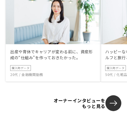
出産や育休でキャリアが変わる前に、資産形
ハッピーな
成の“仕組み”を作っておきたかった。
ルフと旅行
購入時データ
購入時データ
20代 / 金融機関勤務
50代 / 化
オーナーインタビューを
もっと見る