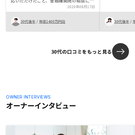
応いただけたこと、金融機関宛の相談に関
と対応してい
しても最後まで諦めずに実施いただけたこ
2020年08月17日
物件管理をア
とに、とても助かりました。購入後の物件
です。
管理まで一気通貫でお任せできるのも安心
30代後半
/
年収1400万円台
30代後半
/
できますし、物件管理時の各種サービス
は、他社にはないものが多かったです。
今後も継続的に希望に合致する物件をご提
案いただければ幸いです。
30代の口コミをもっと見る
OWNER INTERVIEWS
オーナーインタビュー