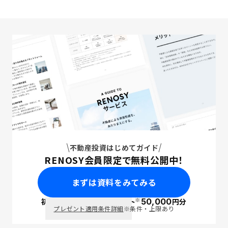
不動産投資はじめてガイド
RENOSY会員限定で無料公開中！
まずは資料をみてみる
※
初回面談で
ポイント
50,000
円分
PayPay
プレゼント適用条件詳細
※条件・上限あり