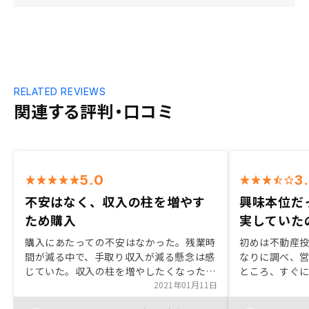
RELATED REVIEWS
関連する評判・口コミ
5.0
3
不安はなく、収入の柱を増やす
興味本位だ
ため購入
実していた
購入にあたっての不安はなかった。残業時
初めは不動産
間が減る中で、手取り収入が減る懸念は感
なりに調べ、
じていた。収入の柱を増やしたくなった。
ところ、すぐ
街で見つけた中古物件をレノシーの取り扱
2021年01月11日
は、契約への
いで購入できるようにならないか。
者の回答が遅