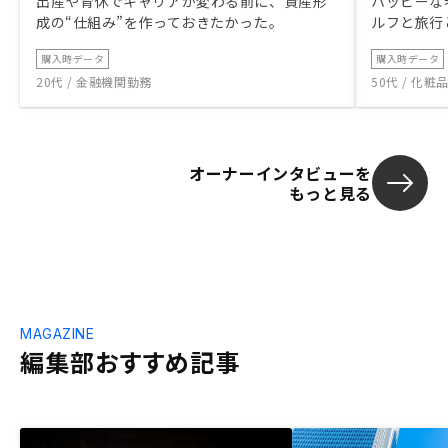
出産や育休でキャリアが変わる前に、資産形
ハッピーな
成の“仕組み”を作っておきたかった。
ルフと旅行
購入時データ
購入時データ
20代 / 金融機関勤務
50代 / 化
オーナーインタビューを
もっと見る
MAGAZINE
編集部おすすめ記事