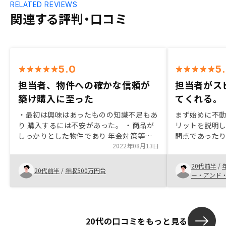
RELATED REVIEWS
関連する評判・口コミ
5.0
5
担当者、物件への確かな信頼が
担当者がス
築け購入に至った
てくれる。
・最初は興味はあったものの知識不足もあ
まず始めに不
り 購入するには不安があった。 ・商品が
リットを説明
しっかりとした物件であり 年金対策等に
問点であった
なるだけでなく、住居者にローン返済手伝
2022年08月13日
でき、解消で
ってもらいながら自分の資産として残る
スピーディに
20代前半
/
点。 ・担当者のとても丁寧な説明・対応
を複数件見る
20代前半
/
年収500万円台
ー・アンド
が最終的な決め手でした。こちらの無理難
があったので
題にも対応していただきました。引き続
き、今後とも宜しくお願いしたいです。
20代の口コミをもっと見る