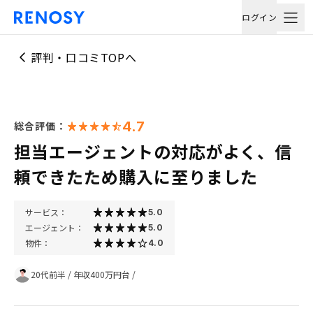
ログイン
評判・口コミTOPへ
4.7
総合評価：
担当エージェントの対応がよく、信
頼できたため購入に至りました
サービス：
5.0
エージェント：
5.0
物件：
4.0
20代前半
/
年収400万円台
/