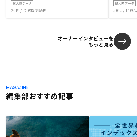
購入時データ
購入時データ
20代 / 金融機関勤務
50代 / 化
オーナーインタビューを
もっと見る
MAGAZINE
編集部おすすめ記事