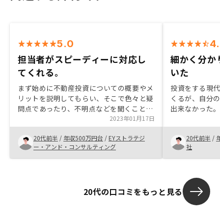
5.0
4
担当者がスピーディーに対応し
細かく分か
てくれる。
いた
まず始めに不動産投資についての概要やメ
投資をする現代
リットを説明してもらい、そこで色々と疑
くるが、自分
問点であったり、不明点などを聞くことが
出来なかった。
でき、解消できた。また担当の方にとても
2023年01月17日
分かりやすく
スピーディに動いて頂いたため、物件情報
より、安定し
20代前半
/
年収500万円台
/
EYストラテジ
20代前半
/
を複数件見ることができ、良さそうな物件
たことが理解
ー・アンド・コンサルティング
社
があったので契約に至った。
とが出来た。
20代の口コミをもっと見る