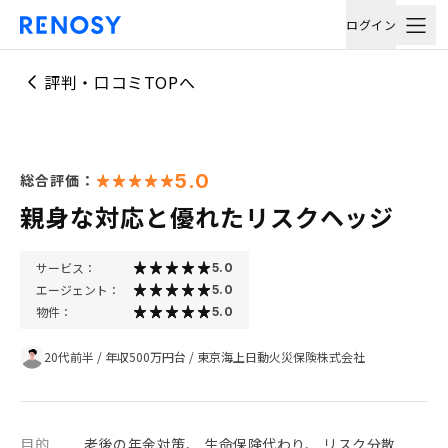
ログイン
評判・口コミTOPへ
5.0
総合評価：
親身な対応と優れたリスクヘッジ
サービス：
5.0
エージェント：
5.0
物件：
5.0
20代前半
/
年収500万円台
/
東京海上日動火災保険株式会社
目的
老後の年金対策、 生命保険代わり、 リスク分散