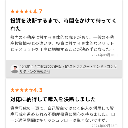
4.7
投資を決断するまで、時間をかけて待ってく
れた
都内の不動産に対する具体的な説明があり、一般の不動
産投資情報との違いや、投資に対する具体的なメリット
とデメリットを丁寧に把握することが決め手となった。
また、友人が貴社から物件を購入し、すでに投資を行っ
2024年09月16日
て成功している点も信頼に繋がった。
40代前半
/
年収2300万円台
/
EYストラテジー・アンド・コンサ
ルティング株式会社
4.3
対応に納得して購入を決断しました
資産形成の一環で、自己資金ではなく借入を活用して資
産形成を進められる不動産投資に関心を持ちました。 ロ
ーン返済期間はキャッシュフローは生まないですが、借
入返済が進むことで、実質的に自己資産は増えて行くと
2024年02月23日