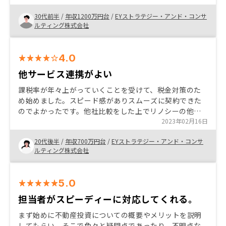
考えています。 営業担当の方の対応に満足してrenosyで
30代前半
/
年収1200万円台
/
EYストラテジー・アンド・コンサ
の購入を決めました。 投資利回りの計算に、管理費を含
ルティング株式会社
めるのはミスリードだと感じます
4.0
他サービス連携がよい
課税率が年々上がっていくことを受けて、税金対策のた
め始めました。スピード感がありスムーズに契約できた
のでよかったです。他社比較をした上でリノシーの他サ
ービスとの連携ができるというのが良いと思ったポイン
2023年02月16日
トです。 市場価格との比較があるといいと思います
20代後半
/
年収700万円台
/
EYストラテジー・アンド・コンサ
ルティング株式会社
5.0
担当者がスピーディーに対応してくれる。
まず始めに不動産投資についての概要やメリットを説明
してもらい、そこで色々と疑問点であったり、不明点な