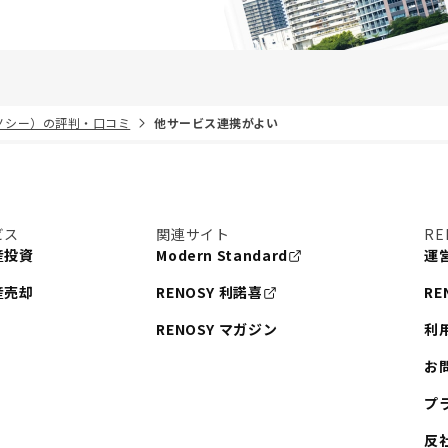
リノシー）の評判・口コミ
他サービス連携がよい
ビス
関連サイト
RE
産投資
Modern Standard
運
産売却
RENOSY 利諾喜
RE
RENOSY マガジン
利
お
プ
反