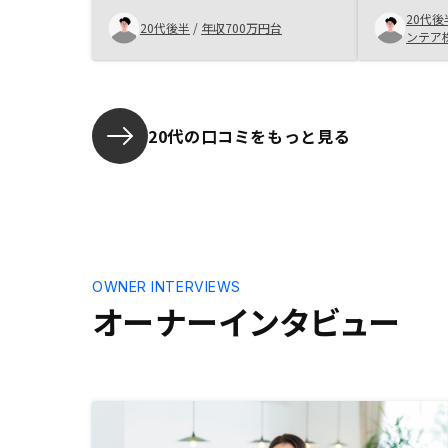
になっていた。アプリの確定申告メ
20代後
モに、自動入力される項目が多けれ
20代後半
/
年収700万円台
ンテア
ばうれしい。
20代の口コミをもっと見る
OWNER INTERVIEWS
オーナーインタビュー