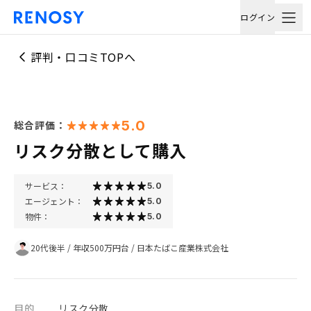
ログイン
評判・口コミTOPへ
5.0
総合評価：
リスク分散として購入
サービス：
5.0
エージェント：
5.0
物件：
5.0
20代後半
/
年収500万円台
/
日本たばこ産業株式会社
目的
リスク分散