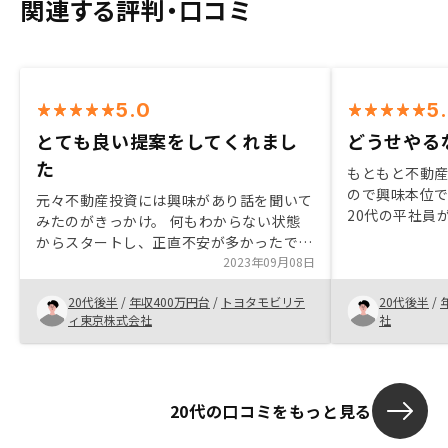
関連する評判・口コミ
5.0
5
とても良い提案をしてくれまし
どうせやる
た
もともと不動
ので興味本位
元々不動産投資には興味があり話を聞いて
20代の平社員
みたのがきっかけ。 何もわからない状態
と思っていた
からスタートし、正直不安が多かったで
ノシーは月額1
す。 デメリットやリスクなどの内容も丁
2023年09月08日
られる点が魅
寧に説明していただき、とても良い提案だ
20代後半
/
年収400万円台
/
トヨタモビリテ
20代後半
/
と思ったため、購入致しました。
ィ東京株式会社
社
20代の口コミをもっと見る