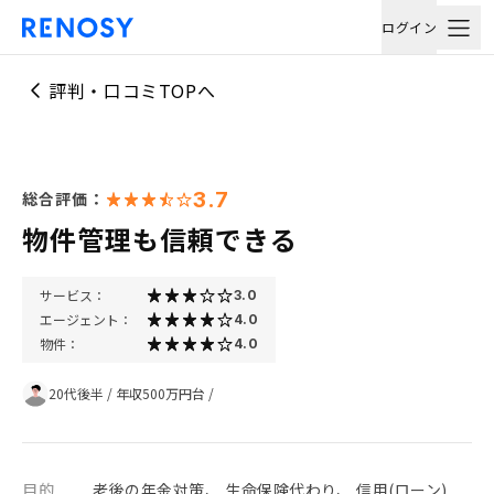
ログイン
評判・口コミTOPへ
3.7
総合評価：
物件管理も信頼できる
サービス：
3.0
エージェント：
4.0
物件：
4.0
20代後半
/
年収500万円台
/
目的
老後の年金対策、 生命保険代わり、 信用(ローン)