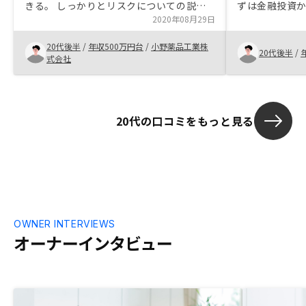
きる。 しっかりとリスクについての説明
ずは金融投資
もうけられ、数十年先のシミュレーション
2020年08月29日
が、制約があ
までできる点が良く購入を決定しました。
産投資も選択肢
20代後半
/
年収500万円台
/
小野薬品工業株
税理士特約があると良い。
担当セールス
20代後半
/
式会社
るべき。
20代の口コミをもっと見る
OWNER INTERVIEWS
オーナーインタビュー