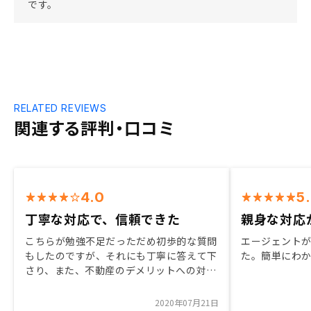
です。
RELATED REVIEWS
関連する評判・口コミ
4.0
5
丁寧な対応で、信頼できた
親身な対応
こちらが勉強不足だっただめ初歩的な質問
エージェント
もしたのですが、それにも丁寧に答えて下
た。簡単にわ
さり、また、不動産のデメリットへの対処
についても詳しく教えて下さったので、非
常に信用できました。
2020年07月21日