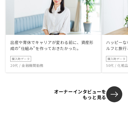
出産や育休でキャリアが変わる前に、資産形
ハッピーな
成の“仕組み”を作っておきたかった。
ルフと旅行
購入時データ
購入時データ
20代 / 金融機関勤務
50代 / 化
オーナーインタビューを
もっと見る