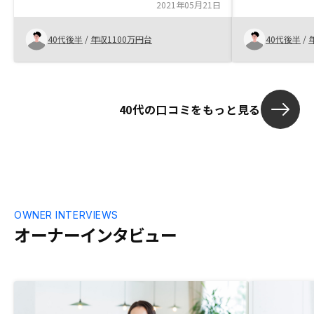
してくれた点税金に関するアドバイス
2021年05月21日
た。営業の方
ましたが、本
話を聞いて思
40代後半
/
年収1100万円台
40代後半
/
もしっかりし
3棟購入してわ
40代の口コミをもっと見る
OWNER INTERVIEWS
オーナーインタビュー