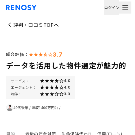
ログイン
評判・口コミTOPへ
3.7
総合評価：
データを活用した物件選定が魅力的
サービス：
4.0
エージェント：
4.0
物件：
3.0
40代後半
/
年収1400万円台
/
目的
老後の年金対策、 生命保険代わり、 信用(ローン)