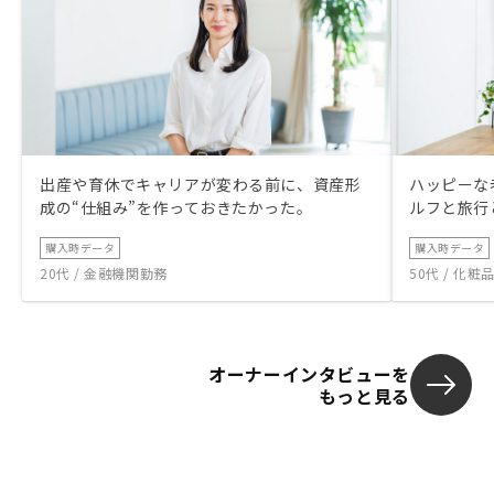
出産や育休でキャリアが変わる前に、資産形
ハッピーな
成の“仕組み”を作っておきたかった。
ルフと旅行
購入時データ
購入時データ
20代 / 金融機関勤務
50代 / 化
オーナーインタビューを
もっと見る