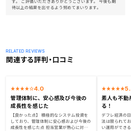
す。 ご評価いただきありがとうございます。 今後も期
待以上の結果を出せるよう努めてまいります。
RELATED REVIEWS
関連する評判・口コミ
4.0
5
管理体制に、安心感及び今後の
素人も不動
成長性を感じた
る！
【良かった点】 積極的なシステム投資を
デフレ経済の
しており、管理体制に安心感および今後の
法は限られて
成長性を感じた点 担当営業が熱心に対応
い運用ができ