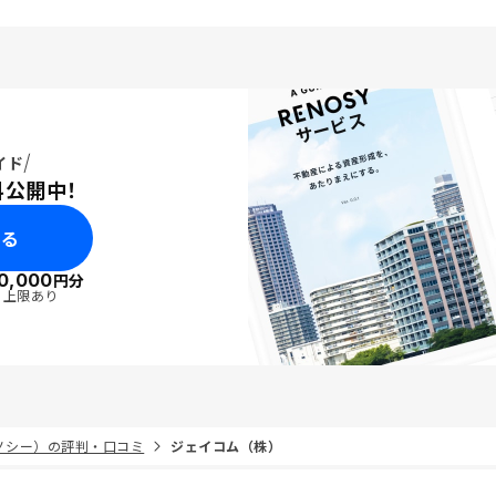
イド
料公開中！
みる
0,000
円分
・上限あり
リノシー）の評判・口コミ
ジェイコム（株）