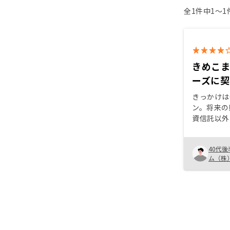
全1件中1〜
きめこ
ーズに
きっかけは
ン。将来の
資信託以外
持ち資金に
る点が魅力
40代後
点と、購入
ム（株
メリットが
たいと思います。 
ので、出張
い。