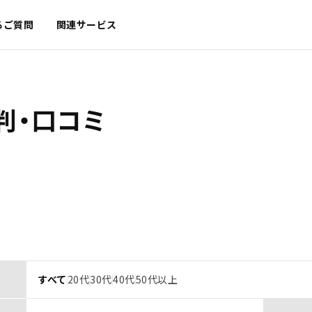
るご質問
関連サービス
判・口コミ
すべて
20代
30代
40代
50代以上