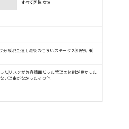
すべて
男性
女性
ク分散
現金運用
老後の住まい
ステータス
相続対策
だった
リスクが許容範囲だった
管理の体制が良かった
らない理由がなかった
その他