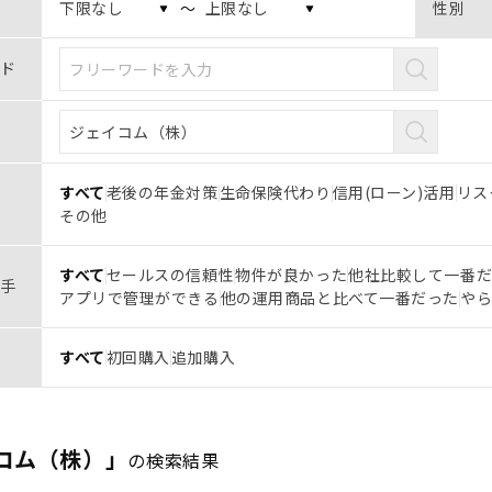
〜
性別
ド
すべて
老後の年金対策
生命保険代わり
信用(ローン)活用
リス
その他
すべて
セールスの信頼性
物件が良かった
他社比較して一番
手
アプリで管理ができる
他の運用商品と比べて一番だった
や
すべて
初回購入
追加購入
コム（株）」
の検索結果