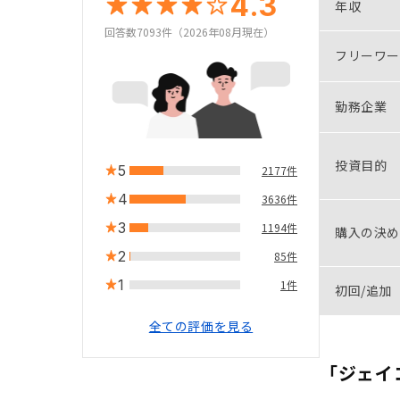
4.3
年収
回答数7093件（2026年08月現在）
フリーワー
勤務企業
投資目的
5
2177件
4
3636件
3
1194件
購入の決め
2
85件
1
1件
初回/追加
全ての評価を見る
「ジェイ