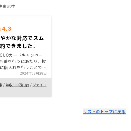
1件表示中
4.3
まやかな対応でスム
契約できました。
QUOカードキャンペー
貯蓄を行うにあたり、投
に借入れを行うことで手
影響なく運用が可能であ
2024年08月28日
です。物件選択が豊富な
半
/
年収900万円台
/
ジェイコ
のタイミングが早いほど
）
あることなどおすすめし
面談場所が遠い
の機会などご検討くださ
リストのトップに戻る